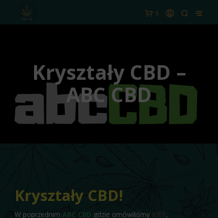
0
Kryształy CBD –
ABC CBD
Kryształy CBD!
W poprzednim
ABC CBD
gdzie omówiliśmy
KIEF
,