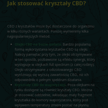
Jak stosować kryształy CBD?
CBD z kryształów może być dostarczone do organizmu
w kilku różnych wariantach. Poniżej wymienimy kilka
najpopularniejszych metod.
Olejki CBD na bazie izolatu
. Bardzo popularną
formą wykorzystania kryształów CBD są olejki.
Należy pamiętać przy tym, że olejki otrzymywane
w ten sposób, pozbawione są efektu synergii, który
występuje w olejkach full spectrum (z całej rośliny).
Olejki otrzymywane z odizolowanego CBD
wyróżniają się wyższą zawartością CBD, niż ich
odpowiedniki o pełnym spektrum działania.
Kryształy CBD do waporyzacji
.
Poza olejkami na
rynku dostępne są również kryształy CBD. Można
je stosować oddzielnie, wkładając mały fragment
kryształka do komory waporyzatora, który pod
wpływem temperatury zmieni postać na płynną