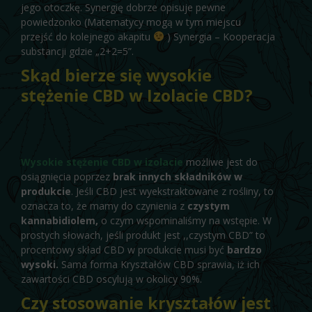
jego otoczkę. Synergię dobrze opisuje pewne
powiedzonko (Matematycy mogą w tym miejscu
przejść do kolejnego akapitu
) Synergia – Kooperacja
substancji gdzie „2+2=5”.
Skąd bierze się wysokie
stężenie CBD w Izolacie CBD?
Wysokie stężenie CBD w izolacie
możliwe jest do
osiągnięcia poprzez
brak innych składników w
produkcie
. Jeśli CBD jest wyekstraktowane z rośliny, to
oznacza to, że mamy do czynienia z
czystym
kannabidiolem,
o czym wspominaliśmy na wstępie. W
prostych słowach, jeśli produkt jest ,,czystym CBD” to
procentowy skład CBD w produkcie musi być
bardzo
wysoki.
Sama forma Kryształów CBD sprawia, iż ich
zawartości CBD oscylują w okolicy 90%.
Czy stosowanie kryształów jest