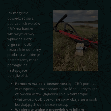
Jak mogliście
dowiedzieć się z
poprzednich wpisów
CBD ma bardzo
wielowymiarowy
wpływ na ludzki
organizm. CBD
niezależnie od formy i
produktu w jakim je
dostarczamy może
pomagać na
następujące
dolegliwości:
Pomoc w walce z bezsennością
– CBD pomaga
w zasypianiu, oraz poprawia jakość snu utrzymując
człowieka w tzw. głębokim śnie. Relaksacyjne
właściwości CBD doskonale sprawdzają się u osób
borykających się z bezsennością.
Wspiera w walce z przewlekłym bólem
–