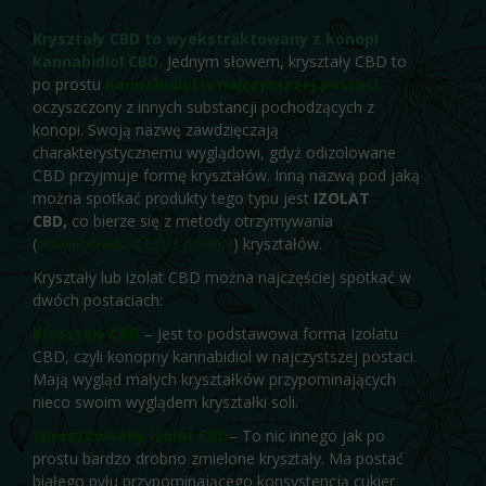
Kryształy CBD to wyekstraktowany z konopi
kannabidiol CBD.
Jednym słowem, kryształy CBD to
po prostu
kannabidiol w najczystszej postaci,
oczyszczony z innych substancji pochodzących z
konopi. Swoją nazwę zawdzięczają
charakterystycznemu wyglądowi, gdyż odizolowane
CBD przyjmuje formę kryształów. Inną nazwą pod jaką
można spotkać produkty tego typu jest
IZOLAT
CBD,
co bierze się z metody otrzymywania
(
odizolowania CBD z Konopi
) kryształów.
Kryształy lub izolat CBD można najczęściej spotkać w
dwóch postaciach:
Kryształy CBD
– Jest to podstawowa forma Izolatu
CBD, czyli konopny kannabidiol w najczystszej postaci.
Mają wygląd małych kryształków przypominających
nieco swoim wyglądem kryształki soli.
Sproszkowany Izolat CBD
– To nic innego jak po
prostu bardzo drobno zmielone kryształy. Ma postać
białego pyłu przypominającego konsystencją cukier