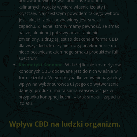
potrawami. Wielu z was podczas konopno-
kulinarnych wojaży wybiera właśnie izolaty i
kryształy. Najczęstszym powodem takiego wyboru
jest fakt, iż izlolat pozbawiony jest smaku i
zapachu. Z jednej strony mamy pewność, że smak
naszej ulubionej potrawy pozostanie nie
zmieniony, z drugiej jest to doskonała forma CBD
dla wszystkich, którzy nie mogą przekonać się do
nieco botaniczno-ziemnego smaku produktów full
spectrum.
Kosmetyki Konopne
.
W dużej liczbie kosmetyków
konopnych CBD dodawane jest do nich właśnie w
formie izolatu. W tym przypadku znów niebagatelny
wpływ na wybór surowca użytego do wytworzenia
danego produktu ma ta sama właściwość jak w
przypadku konopnej kuchni – brak smaku i zapachu
izolatu.
Wpływ CBD na ludzki organizm.