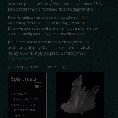
pokrótce przedstawiliśmy Wam temat kryształów CBD.
Dziś postaramy się rozwinąć nieco to zagadnienie.
Pewnie wielu z was słyszało o kryształach
CBD
występujących również pod nazwą ,,izolat CBD”.
Możliwe, że nawet mieliście z nimi styczność, ale czy
tak na prawdę wiecie czym są owe kryształy?
Jeśli nie to świetnie trafiliście! W dzisiejszym
ABC CBD
postaramy się przybliżyć nieco ten temat, tak aby
izolaty CBD nie kryły już przed wami tajemnic.
ZAPRASZAMY!
W dzisiejszym wpisie dowiecie się:
Spis treści
Czym są
kryształy CBD?
Izolaty CBD a
produkty full
spectrum?