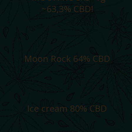
~63,3% CBD!
Moon Rock 64% CBD
Ice cream 80% CBD