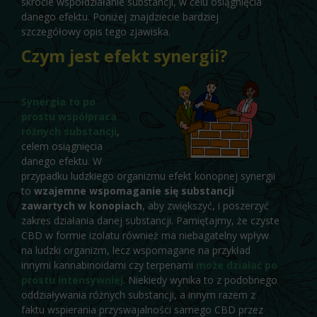
skrócie współdziałanie substancji, w celu osiągnięcia
danego efektu. Poniżej znajdziecie bardziej
szczegółowy opis tego zjawiska.
Czym jest efekt synergii?
Synergia to po
prostu współpraca
różnych substancji
,
celem osiągnięcia
danego efektu. W
przypadku ludzkiego organizmu efekt konopnej synergii
to
wzajemne wspomaganie się substancji
zawartych w konopiach
, aby zwiększyć, i poszerzyć
zakres działania danej substancji. Pamiętajmy, że czyste
CBD w formie izolatu również ma niebagatelny wpływ
na ludzki organizm, lecz wspomagane na przykład
innymi kannabinoidami czy terpenami
może działać po
prostu intensywniej
. Niekiedy wynika to z podobnego
oddziaływania różnych substancji, a innym razem z
faktu wspierania przyswajalności samego CBD przez