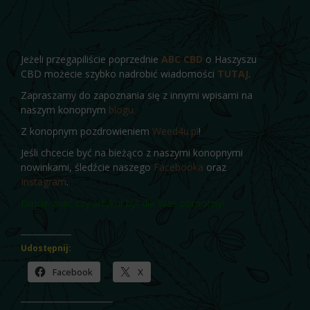
Jeżeli przegapiliście poprzednie
ABC CBD
o Haszyszu
CBD możecie szybko nadrobić wiadomości
TUTAJ
.
Zapraszamy do zapoznania się z innymi wpisami na
naszym konopnym
blogu.
Z konopnym pozdrowieniem
Weed4u.pl
!
Jeśli chcecie być na bieżąco z naszymi konopnymi
nowinkami, śledźcie naszego
Facebooka
oraz
Instagram
.
Dajcie znać czy artykuł był dla Was pomocny!
Udostępnij:
Facebook
X