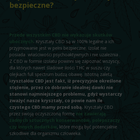
bezpieczne?
Przede wszystkim CBD nie wykazuje skutków
ubocznych
. Kryształy CBD są w 100% legalne a ich
przyjmowanie jest w pełni bezpieczne. Izolat nie
posiada właściwości psychoaktywnych i nie uzależnia .
Z CBD w formie izolatu powinni się zapoznać wszyscy,
dla których nawet śladowe ilości THC w suszu czy
olejkach full spectrum budzą obawę. Istotną zaletą
k
ryształów CBD jest fakt, iż precyzyjnie określone
stężenie, przez co dobranie idealnej dawki nie
stanowi najmniejszego problemu, gdyż wystarczy
zważyć nasze kryształy, co powie nam ile
czystego CBD mamy przed sobą.
Kryształy CBD
przez swoją oczyszczoną formę
nie zawierają
żadnych sztucznych konserwantów, polepszaczy
czy innych dodatków
, które mogą być potencjalnie
szkodliwe dla organizmu człowieka.