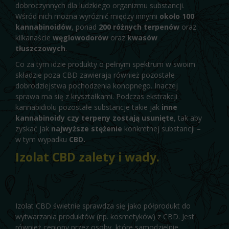
dobroczynnych dla ludzkiego organizmu substancji.
Wśród nich można wyróżnić między innymi
około 100
kannabinoidów
, ponad
200 różnych terpenów
oraz
kilkanaście
węglowodorów
oraz
kwasów
tłuszczowych
.
Co za tym idzie produkty o pełnym spektrum w swoim
składzie poza CBD zawierają również pozostałe
dobrodziejstwa pochodzenia konopnego. Inaczej
sprawa ma się z kryształkami. Podczas ekstrakcji
kannabidiolu pozostałe substancje takie jak
inne
kannabinoidy czy terpeny zostają usunięte
, tak aby
zyskać jak
najwyższe stężenie
konkretnej substancji –
w tym wypadku
CBD.
Izolat CBD zalety i wady.
Izolat CBD świetnie sprawdza się jako półprodukt do
wytwarzania produktów (np. kosmetyków) z CBD. Jest
również ceniony przez osoby, które samodzielnie