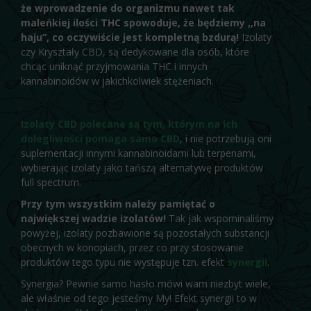
że wprowadzenie do organizmu nawet tak
maleńkiej ilości THC spowoduje, że będziemy ,,na
haju”, co oczywiście jest kompletną bzdurą!
Izolaty
czy Kryształy CBD, są dedykowane dla osób, które
chcąc uniknąć przyjmowania THC i innych
kannabinoidów w jakichkolwiek stężeniach.
Izolaty CBD polecane są tym, którym na ich
dolegliwości pomaga samo CBD
, i nie potrzebują oni
suplementacji innymi kannabinoidami lub terpenami,
wybierając izolaty jako tańszą alternatywę produktów
full spectrum.
Przy tym wszystkim należy pamiętać o
największej wadzie izolatów!
Tak jak wspominaliśmy
powyżej, izolaty pozbawione są pozostałych substancji
obecnych w konopiach, przez co przy stosowanie
produktów tego typu nie występuje tzn. efekt
synergii
.
Synergia? Pewnie samo hasło mówi wam niezbyt wiele,
ale właśnie od tego jesteśmy My! Efekt synergii to w