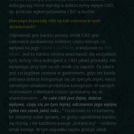
wzbogacają różne wyroby o dobroczynny wpływ CBD,
np. podczas wykorzystywania CBD w kuchni.
Dlaczego kryształy CBD są tak cenione w tych
dziedzinach?
Odpowiedź jest bardzo prosta. Izolat CBD jest
całkowicie pozbawiony roślinnej części konopi, co
wpływa na jego
SMAK I ZAPACH
, a właściwie to
ICH
BRAK.
Jest to bardzo istotna właściwość dla wszystkich
tych, którzy chcą wzbogacić o CBD jakieś produkty, nie
wpływając przy tym na ich smak czy zapach. Ta zaleta
jest szczególnie ceniona w gastronomi, gdyż nie każda
potrawa dobrze komponuje się ze specyficznym, nieco
ziemistym smakiem produktów konopnych. W naszych
rozmowach z klientami często spotykamy się ze
stwierdzeniem: ,,
To całe CBD jest fajne, dobrze
wpływa, czuję się po tym lepiej, odczuwam jego wpływ,
tylko ten smak jakiś taki…”
Doskonale to rozumiemy,
bo zdajemy sobie sprawę, że gusty i upodobnia bardzo
się różnią, i nie każdemu pasuje ,,botaniczny” – roślinny
smak konopi. W tym wypadku ciężko przejść obok