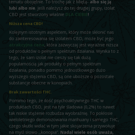
tematu obojętnie. To trochę jak z Miętą-
albo się ją
lubi albo nie
. Jeśli należysz do tej drugiej grupy, izolat
CBD jest stworzony właśnie
DLA CIEBIE
!
Niższa cena CBD!
Kolejnym istotnym aspektem, który może skłonić nas
do zainteresowania się izolatem CBD, może być jego
atrakcyjna cena
, która zazwyczaj jest wyraźnie niższa
od produktów o pełnym spektrum działania. Wynika to z
tego, że sam izolat nie cieszy się tak dużą
popularnością jak produkty o pełnym spektrum
działania, ponadto pomimo jednostkowego dużo
wyższego stężenia CBD, są one uboższe o pozostałe
substancje obecne w konopiach.
Brak zawartości
THC
.
Pomimo tego, że ilość psychoaktywnego THC w
produktach CBD, jest na tyle śladowa (0,2%) to nawet
tak niskie stężenie rozbudza wyobraźnię. To pokłosie
wieloletniego demonizowania marihuany i samego THC,
czego skutki widać w tym jakie skojarzenia przywołuje
na myśl słowo ,,konopia”.
Nadal wiele osób uważa,