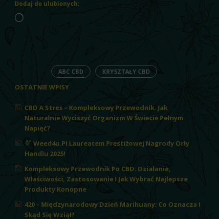
Dodaj do ulubionych:
Wczytywanie…
ABC CBD
KRYSZTAŁY CBD
OSTATNIE WPISY
CBD A Stres – Kompleksowy Przewodnik. Jak
Naturalnie Wyciszyć Organizm W Świecie Pełnym
Napięć?
Weed4u.pl Laureatem Prestiżowej Nagrody Orły
Handlu 2025!
Kompleksowy Przewodnik Po CBD: Działanie,
Właściwości, Zastosowanie I Jak Wybrać Najlepsze
Produkty Konopne
420 – Międzynarodowy Dzień Marihuany: Co Oznacza I
Skąd Się Wziął?