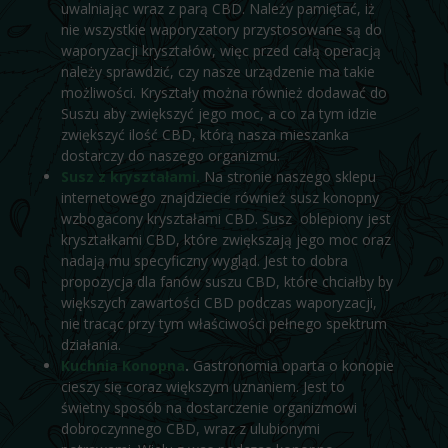
uwalniając wraz z parą CBD. Należy pamiętać, iż
nie wszystkie waporyzatory przystosowane są do
waporyzacji kryształów, więc przed całą operacją
należy sprawdzić, czy nasze urządzenie ma takie
możliwości. Kryształy można również dodawać do
Suszu aby zwiększyć jego moc, a co za tym idzie
zwiększyć ilość CBD, którą nasza mieszanka
dostarczy do naszego organizmu.
Susz z kryształami.
Na stronie naszego sklepu
internetowego znajdziecie również susz konopny
wzbogacony kryształami CBD. Susz oblepiony jest
kryształkami CBD, które zwiększają jego moc oraz
nadają mu specyficzny wygląd. Jest to dobra
propozycja dla fanów suszu CBD, które chciałby by
większych zawartości CBD podczas waporyzacji,
nie tracąc przy tym właściwości pełnego spektrum
działania.
Kuchnia Konopna
.
Gastronomia oparta o konopie
cieszy się coraz większym uznaniem. Jest to
świetny sposób na dostarczenie organizmowi
dobroczynnego CBD, wraz z ulubionymi