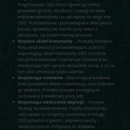
Przyjmowanie CBD może ograniczyć efekty
przewlekłego bólu. Wynika to z uwagi na układ
endokannabinoidowy i to jaki wpływ na niego ma
CBD. Przeciwbólowe i przeciwzapalne właściwości
konopi, sprawdzą się również przy walce z
obrzękami, czy bólami miesiączkowymi.
Wspiera układ krwionośny
– Produkty konopne
mają właściwości przeciwutleniające, przez co
wspomagają układ krwionośny. CBD rozszerza
naczynia krwionośne i wyrównuje ciśnienie krwi,
zmniejszając tym samym obciążenie serca, a co za
tym idzie zmniejsza ryzyko udarów.
Wspomaga trawienie
– Wspomaga prawidłowe
funkcjonowanie układu trawiennego, oraz pobudza
go działania. Ponadto konopie pomagają w
zachowaniu prawidłowej pracy jelit.
Wspomaga zwalczanie depresji
– Konopie
działają na układ nerwowy między innymi przez
swój wpływ na receptory serotoniny w mózgu.
CBD pobudza organizm, poprawia nastój, i
zwiększa poziom motywacji do działania.