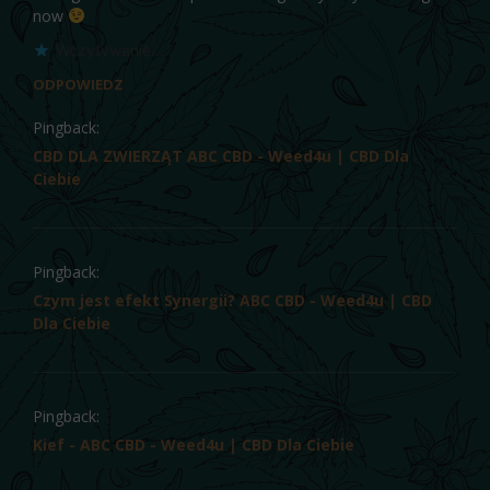
now
Wczytywanie…
ODPOWIEDZ
Pingback:
CBD DLA ZWIERZĄT ABC CBD - Weed4u | CBD Dla
Ciebie
Pingback:
Czym jest efekt Synergii? ABC CBD - Weed4u | CBD
Dla Ciebie
Pingback:
Kief - ABC CBD - Weed4u | CBD Dla Ciebie