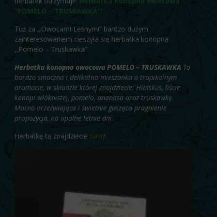
herbatek otrzymuje:
Herbatka konopno owocowa
“POMELO – TRUSKAWKA”!
Tuż za ,,Owocami Leśnymi” bardzo dużym
zainteresowaniem cieszyła się herbatka konopna
,,Pomelo – Truskawka”.
Herbatka konopno owocowa POMELO – TRUSKAWKA
To
bardzo smaczna i delikatna mieszanka o tropikalnym
aromacie, w składzie której znajdziecie: Hibiskus, liście
konopi włóknistej, pomelo, ananasa oraz truskawkę.
Mocno orzeźwiająca i świetnie gasząca pragnienie
propozycja, na upalne letnie dni.
Herbatkę tą znajdziecie
tutaj
!