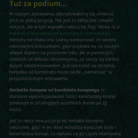
Tuż za podium…
W naszym zestawieniu zdecydowaliśmy się umieścić
jeszcze jedną pozycję. Nie jest to faktyczne czwarte
miejsce, ale w tym wypadku należą się fory. Mowa tu o
Herbatce Konopnej od Kombinatu Konopnego
.
Niestety nie miała ona szansy konkurować ze swoimi
owocowymi koleżankami, gdyż pojawiła się na naszym
sklepie dopiero na przełomie roku, ale w pierwszych
chwilach od debiutu obserwujemy, że cieszy się bardzo
dużym zainteresowaniem. Jeśli ten trend się utrzyma,
herbatka od kombinatu może nieźle ,,namieszać” w
przyszłorocznym zestawieniu.
Herbatka konopna od kombinatu konopnego
to
starannie wyselekcjonowane liście i kwiatostany konopi
zamknięte w 20 okrągłych saszetkach (każda po 2g
suszu).
Jest to nieco inna pozycja niż herbatki konopno
owocowe, gdyż w jej skład wchodzą wyłącznie liście i
kwiatostany konopi, co wpływa na jej czysty intensywny