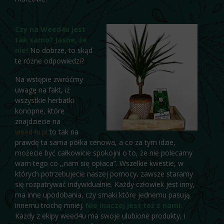
Czy na Weed4u jest
tak samo? Jasne, że
nie!
No dobrze, to skąd
te różne odpowiedzi?
Na wstępie zwróćmy
uwagę na fakt, iż
wszystkie herbatki
konopne, które
znajdziecie na
weed4u.pl
to tak na
prawdę ta sama półka cenowa, a co za tym idzie,
możecie być całkowicie spokojni o to, że nie polecamy
wam tego co ,,nam się opłaca”. Wszelkie kwestie, w
których potrzebujecie naszej pomocy, zawsze staramy
się rozpatrywać indywidualnie. Każdy człowiek jest inny,
ma inne upodobania, czy smaki które jednemu pasują
innemu trochę mniej.
Nie inaczej jest też z nami.
Każdy z ekipy weed4u ma swoje ulubione produkty, i