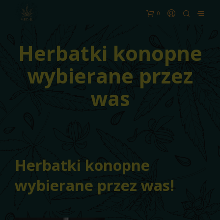
0
Herbatki konopne
wybierane przez
was
Herbatki konopne
wybierane przez was!