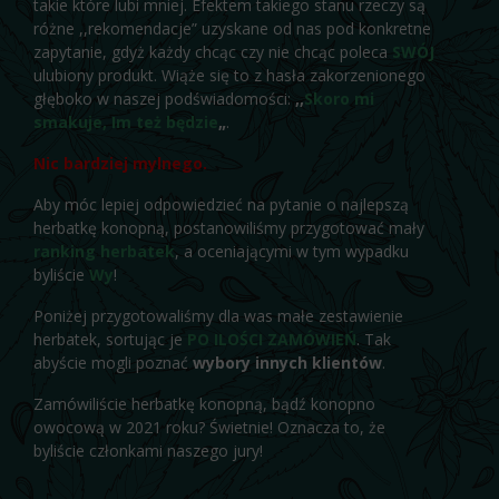
takie które lubi mniej. Efektem takiego stanu rzeczy są
różne ,,rekomendacje” uzyskane od nas pod konkretne
zapytanie, gdyż każdy chcąc czy nie chcąc poleca
SWÓJ
ulubiony produkt. Wiąże się to z hasła zakorzenionego
głęboko w naszej podświadomości:
,,
Skoro mi
smakuje, Im też będzie
„
.
Nic bardziej mylnego.
Aby móc lepiej odpowiedzieć na pytanie o najlepszą
herbatkę konopną, postanowiliśmy przygotować mały
ranking herbatek
, a oceniającymi w tym wypadku
byliście
Wy
!
Poniżej przygotowaliśmy dla was małe zestawienie
herbatek, sortując je
PO ILOŚCI ZAMÓWIEŃ
. Tak
abyście mogli poznać
wybory innych klientów
.
Zamówiliście herbatkę konopną, bądź konopno
owocową w 2021 roku? Świetnie! Oznacza to, że
byliście członkami naszego jury!