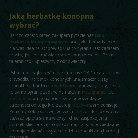
Jaką herbatkę konopną
wybrać?
Bardzo często przed zakupem pytacie nas
jaką
herbatkę konopną wybrać
, oraz jaka herbatka będzie
dla was idealna. Odpowiedź na to pytanie jest zarazem
prosta, jak i nie mówiąca wam kompletnie nic. Brzmi
tajemniczo? Spieszymy z odpowiedzią!
Pytania o ,,najlepszy” olejek lub susz CBD czy tak jak w
przypadku herbatek konopnych ,,najsmaczniejszy”
produkt, są bardzo
subiektywne
. Zauważyliśmy, że na
to samo pytanie zadane na naszym
Instagramie
, lub
Facebooku
otrzymujecie różne odpowiedzi, w
zależności od tego kto z załogi
weed4u
wam odpisuje.
Zdajemy sobie sprawę, że wielu firmach doradztwo nie
zawsze opiera się na wiedzy i chęci zaspokojenia
potrzeb klienta. Często sklepy mają z góry powiedziane
co mają polecać i zwykle chodzi o produkty najbardziej
marżowe.