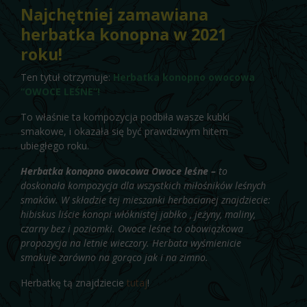
Najchętniej zamawiana
herbatka konopna w 2021
roku!
Ten tytuł otrzymuje:
Herbatka konopno owocowa
“OWOCE LEŚNE”!
To właśnie ta kompozycja podbiła wasze kubki
smakowe, i okazała się być prawdziwym hitem
ubiegłego roku.
Herbatka konopno owocowa Owoce leśne –
to
doskonała kompozycja dla wszystkich miłośników leśnych
smaków. W składzie tej mieszanki herbacianej znajdziecie:
hibiskus liście konopi włóknistej jabłko , jeżyny, maliny,
czarny bez i poziomki. Owoce leśne to obowiązkowa
propozycja na letnie wieczory. Herbata wyśmienicie
smakuje zarówno na gorąco jak i na zimno.
Herbatkę tą znajdziecie
tutaj
!