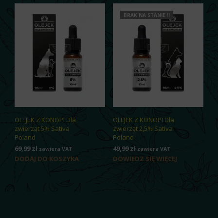
BRAK NA STANIE !!
OLEJEK Z KONOPI Dla
OLEJEK Z KONOPI Dla
zwierząt 5% Sativa
zwierząt 2,5% Sativa
Poland
Poland
69,99
zł
49,99
zł
zawiera VAT
zawiera VAT
DODAJ DO KOSZYKA
DOWIEDZ SIĘ WIĘCEJ