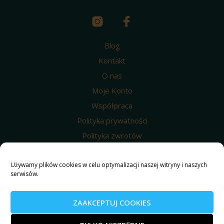
Blog
Kontakt
O nas
Moje Konto
Współpraca
Polityka prywatności
Polityka zwrotów
Wysyłka i dostawa
Używamy plików cookies w celu optymalizacji naszej witryny i naszych
Regulamin
serwisów.
Polityka prywatności
Nasze produkty
ZAAKCEPTUJ COOKIES
© 2025 Weed4u ® Wszelkie prawa zastrzeżone.