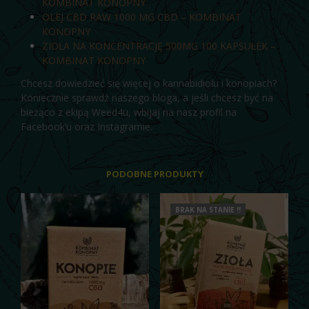
KOMBINAT KONOPNY
OLEJ CBD RAW 1000 MG CBD – KOMBINAT
KONOPNY
ZIOŁA NA KONCENTRACJĘ 500MG 100 KAPSUŁEK –
KOMBINAT KONOPNY
Chcesz dowiedzieć się więcej o
kannabidiolu
i konopiach?
Koniecznie sprawdź naszego
bloga,
a jeśli chces
z być na
bieżąco z ekipą Weed4u, wbijaj na nasz profil na
Facebook’u
oraz
Instagramie.
PODOBNE PRODUKTY
BRAK NA STANIE !!