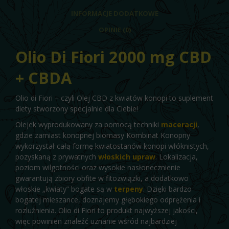
INFORMACJE DODATKOWE
OPINIE (0)
Olio Di Fiori 2000 mg CBD
+ CBDA
Olio di Fiori – czyli Olej CBD z kwiatów konopi to suplement
diety stworzony specjalnie dla Ciebie!
Olejek wyprodukowany za pomocą techniki
maceracji
,
gdzie zamiast konopnej biomasy Kombinat Konopny
wykorzystał całą formę kwiatostanów konopi włóknistych,
pozyskaną z prywatnych
włoskich upraw
. Lokalizacja,
poziom wilgotności oraz wysokie nasłonecznienie
gwarantują zbiory obfite w fitozwiązki, a dodatkowo
włoskie „kwiaty” bogate są w
terpeny
. Dzięki bardzo
bogatej mieszance, doznajemy głębokiego odprężenia i
rozluźnienia. Olio di Fiori to produkt najwyższej jakości,
więc powinien znaleźć uznanie wśród najbardziej