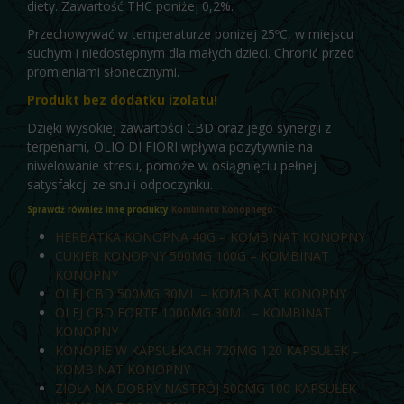
diety. Zawartość THC poniżej 0,2%.
Przechowywać w temperaturze poniżej 25ºC, w miejscu
suchym i niedostępnym dla małych dzieci. Chronić przed
promieniami słonecznymi.
Produkt bez dodatku izolatu!
Dzięki wysokiej zawartości CBD oraz jego synergii z
terpenami, OLIO DI FIORI wpływa pozytywnie na
niwelowanie stresu, pomoże w osiągnięciu pełnej
satysfakcji ze snu i odpoczynku.
Sprawdź również inne produkty
Kombinatu Konopnego:
HERBATKA KONOPNA 40G – KOMBINAT KONOPNY
CUKIER KONOPNY 500MG 100G – KOMBINAT
KONOPNY
OLEJ CBD 500MG 30ML – KOMBINAT KONOPNY
OLEJ CBD FORTE 1000MG 30ML – KOMBINAT
KONOPNY
KONOPIE W KAPSUŁKACH 720MG 120 KAPSUŁEK –
KOMBINAT KONOPNY
ZIOŁA NA DOBRY NASTRÓJ 500MG 100 KAPSUŁEK –