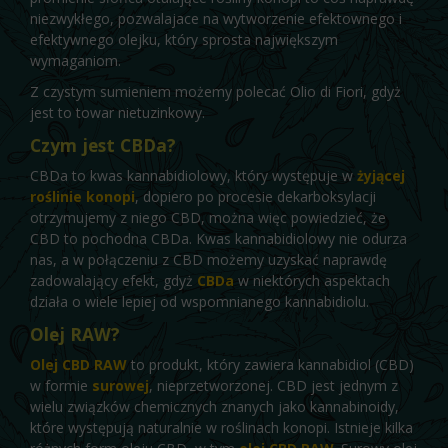
niezwykłego, pozwalajace na wytworzenie efektownego i
efektywnego olejku, który sprosta największym
wymaganiom.
Z czystym sumieniem możemy polecać Olio di Fiori, gdyż
jest to towar nietuzinkowy.
Czym jest CBDa?
CBDa to kwas kannabidiolowy, który występuje w
żyjącej
roślinie konopi
, dopiero po procesie dekarboksylacji
otrzymujemy z niego CBD, można więc powiedzieć, że
CBD to pochodna CBDa. Kwas kannabidiolowy nie odurza
nas, a w połączeniu z CBD możemy uzyskać naprawdę
zadowalający efekt, gdyż
CBDa
w niektórych aspektach
działa o wiele lepiej od wspomnianego kannabidiolu.
Olej RAW?
Olej CBD RAW
to produkt, który zawiera kannabidiol (CBD)
w formie
surowej
, nieprzetworzonej. CBD jest jednym z
wielu związków chemicznych znanych jako kannabinoidy,
które występują naturalnie w roślinach konopi. Istnieje kilka