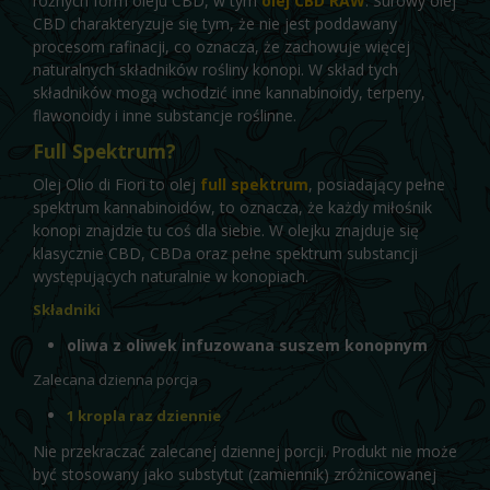
różnych form oleju CBD, w tym
olej CBD RAW
. Surowy olej
CBD charakteryzuje się tym, że nie jest poddawany
procesom rafinacji, co oznacza, że zachowuje więcej
naturalnych składników rośliny konopi. W skład tych
składników mogą wchodzić inne kannabinoidy, terpeny,
flawonoidy i inne substancje roślinne.
Full Spektrum?
Olej Olio di Fiori to olej
full spektrum
, posiadający pełne
spektrum kannabinoidów, to oznacza, że każdy miłośnik
konopi znajdzie tu coś dla siebie. W olejku znajduje się
klasycznie CBD, CBDa oraz pełne spektrum substancji
występujących naturalnie w konopiach.
Składniki
oliwa z oliwek infuzowana suszem konopnym
Zalecana dzienna porcja
1 kropla raz dziennie
Nie przekraczać zalecanej dziennej porcji. Produkt nie może
być stosowany jako substytut (zamiennik) zróżnicowanej