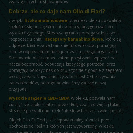
wymagających użytkowaników.
Dobrze, ale co daje nam Olio di Fiori?
Związki
fitokannabinoidowe
obecne w olejku pozwalają
rozluźnić się po ciężkim dniu w pracy, przygotować do
wysiłku fizycznego. Stosowany rano pomaga w lepszym
rozpoczęciu dnia.
Receptory kannabinoidowe
, które są
odpowiedzialne za wchłanianie fitozwiazków, pomagają
nam w odpowiednim funkcjonowaniu całego organizmu.
Stosowanie olejku może zatem pozytywnie wpłynąć na
naszą odporność, pobudzają kiedy tego potrzeba, oraz
pomagają położyć nas do snu zgodnie z godnie z zegarem
biologicznym. Najważniejszy zatem jest CEL zażywania
kannabinoidów, od tego powinniśmy zacząć naszą
przygodę.
Wysokie stężenie CBD+CBDA
w olejku, pozwala nam
cieszyć się suplementem przez długi czas, co więcej takie
stężenie pozwoli nam rozluźnić się w bardzo szybki sposób.
Olejek Olio Di Fiori jest niepowtarzalny również przez
pochodzenie roślin z których jest wytworzony. Włoskie
promienie słońca otulające rośliny konopi to coś naprawdę