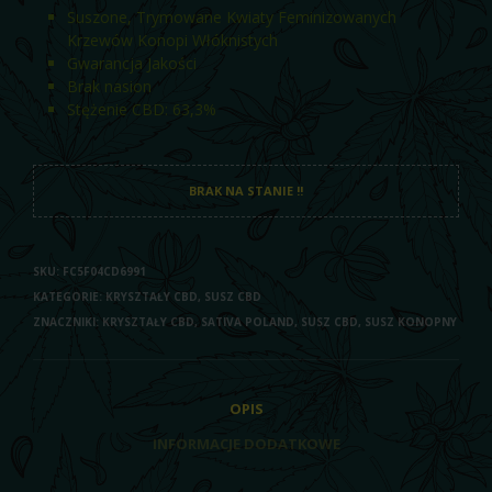
Suszone, Trymowane Kwiaty Feminizowanych
Krzewów Konopi Włóknistych
Gwarancja Jakości
Brak nasion
Stężenie CBD: 63,3%
BRAK NA STANIE !!
SKU:
FC5F04CD6991
KATEGORIE:
KRYSZTAŁY CBD
,
SUSZ CBD
ZNACZNIKI:
KRYSZTAŁY CBD
,
SATIVA POLAND
,
SUSZ CBD
,
SUSZ KONOPNY
OPIS
INFORMACJE DODATKOWE