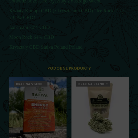
Sprawdź pozostałe kryształy z naszego sklepu:
Kwiaty Konopi CBD (z kryształami CBD) “Ice Rocks” 1g –
73,5% CBD!
Ice cream 80% CBD
Moon Rock 64% CBD
Kryształy CBD Sativa Poland Poland
PODOBNE PRODUKTY
BRAK NA STANIE !!
BRAK NA STANIE !!