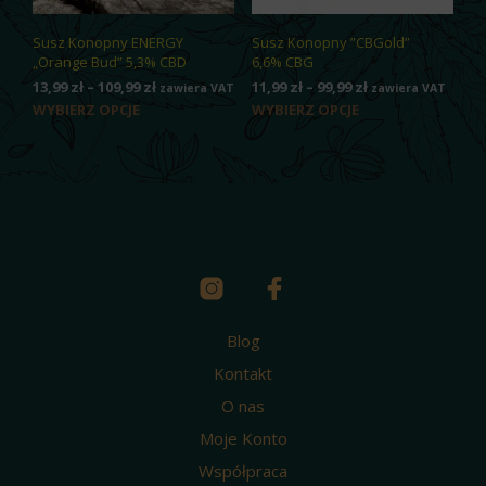
Susz Konopny ENERGY
Susz Konopny ”CBGold”
„Orange Bud” 5,3% CBD
6,6% CBG
Zakres
Zakres
13,99
zł
–
109,99
zł
11,99
zł
–
99,99
zł
zawiera VAT
zawiera VAT
cen:
cen:
Ten
Ten
WYBIERZ OPCJE
WYBIERZ OPCJE
od
od
produkt
prod
13,99 zł
11,99 zł
ma
ma
do
do
wiele
wiel
109,99 zł
99,99 zł
wariantów.
wari
Opcje
Opcj
można
moż
wybrać
wybr
na
na
stronie
stro
produktu
prod
Blog
Kontakt
O nas
Moje Konto
Współpraca