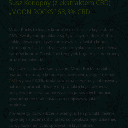
Susz Konopny (z ekstraktem CBD)
„MOON ROCKS” 63,3% CBD
Moon Rocks to kwiaty konopi w ekstrakcie z kryształami
CBD. Kwiaty konopi oblane są żywicznym kiefem. Kief to
lepkie, błyszczące, żywiczne kryształki z kwiatu konopi,
które najczęściej osadzają się na młynku podczas mielenia
kwiatów konopi. To właśnie ten pyłek bogaty jest w terpeny
oraz Kannabinoidy.
Kryształki są bardzo specyficzne, Moon Rock’s to zbita
twarda struktura, o kolorze jasnozielonym, jego stężenie
CBD
wynosi 63,3%, dodatkowo ma przyjemny, intensywny i
naturalny aromat. Kwiaty do produkcji kryształków są
pozyskiwane ze starannie wyselekcjonowanych odmian,
gwarantujemy brak nasion oraz najwyższą jakość
produktu.
Z własnego doświadczenia wiemy, iż ten produkt idealnie
łączy się z suszem CBD, przez co zwiększa jego działanie,
co wydłuży nam czas spożywania kryształów.