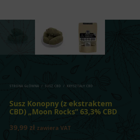
STRONA GŁÓWNA
/
SUSZ CBD
/
KRYSZTAŁY CBD
Susz Konopny (z ekstraktem
CBD) „Moon Rocks” 63,3% CBD
39,99
zł
zawiera VAT