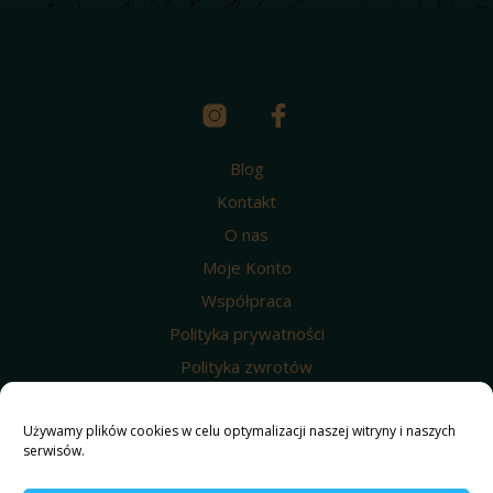
Blog
Kontakt
O nas
Moje Konto
Współpraca
Polityka prywatności
Polityka zwrotów
Wysyłka i dostawa
Używamy plików cookies w celu optymalizacji naszej witryny i naszych
Regulamin
serwisów.
Polityka prywatności