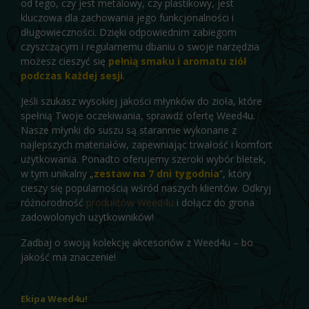
od tego, czy jest metalowy, czy plastikowy, jest
kluczowa dla zachowania jego funkcjonalności i
długowieczności. Dzięki odpowiednim zabiegom
czyszczącym i regularnemu dbaniu o swoje narzędzia
możesz cieszyć się
pełnią smaku i aromatu ziół
podczas każdej sesji
.
Jeśli szukasz wysokiej jakości młynków do zioła, które
spełnią Twoje oczekiwania, sprawdź ofertę Weed4u.
Nasze młynki do suszu są starannie wykonane z
najlepszych materiałów, zapewniając trwałość i komfort
użytkowania. Ponadto oferujemy szeroki wybór bletek,
w tym unikalny „
zestaw na 7 dni tygodnia
”, który
cieszy się popularnością wśród naszych klientów. Odkryj
różnorodność
produktów Weed4u
i dołącz do grona
zadowolonych użytkowników!
Zadbaj o swoją kolekcję akcesoriów z Weed4u – bo
jakość ma znaczenie!
Ekipa Weed4u!