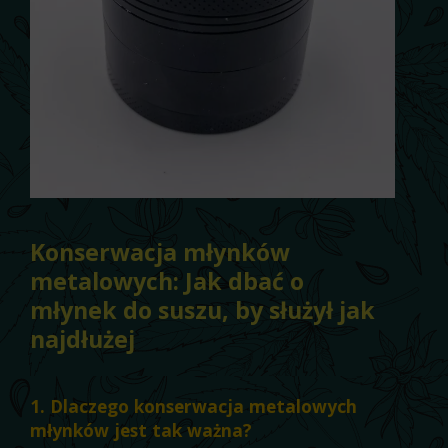
Konserwacja młynków
metalowych: Jak dbać o
młynek do suszu, by służył jak
najdłużej
1. Dlaczego konserwacja metalowych
młynków jest tak ważna?