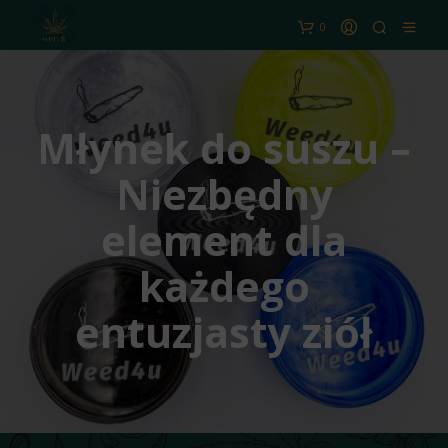
0
Młynek do suszu –
Niezbędny
element dla
każdego
entuzjasty ziół