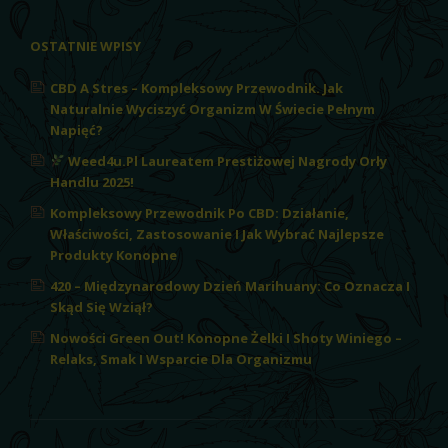
OSTATNIE WPISY
CBD A Stres – Kompleksowy Przewodnik. Jak
Naturalnie Wyciszyć Organizm W Świecie Pełnym
Napięć?
Weed4u.pl Laureatem Prestiżowej Nagrody Orły
Handlu 2025!
Kompleksowy Przewodnik Po CBD: Działanie,
Właściwości, Zastosowanie I Jak Wybrać Najlepsze
Produkty Konopne
420 – Międzynarodowy Dzień Marihuany: Co Oznacza I
Skąd Się Wziął?
Nowości Green Out! Konopne Żelki I Shoty Winiego –
Relaks, Smak I Wsparcie Dla Organizmu