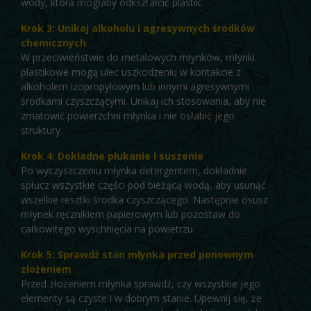
wody, która mogłaby odkształcić plastik.
Krok 3: Unikaj alkoholu i agresywnych środków
chemicznych
W przeciwieństwie do metalowych młynków, młynki
plastikowe mogą ulec uszkodzeniu w kontakcie z
alkoholem izopropylowym lub innymi agresywnymi
środkami czyszczącymi. Unikaj ich stosowania, aby nie
zmatowić powierzchni młynka i nie osłabić jego
struktury.
Krok 4: Dokładne płukanie i suszenie
Po wyczyszczeniu młynka detergentem, dokładnie
spłucz wszystkie części pod bieżącą wodą, aby usunąć
wszelkie resztki środka czyszczącego. Następnie osusz
młynek ręcznikiem papierowym lub pozostaw do
całkowitego wyschnięcia na powietrzu.
Krok 5: Sprawdź stan młynka przed ponownym
złożeniem
Przed złożeniem młynka sprawdź, czy wszystkie jego
elementy są czyste i w dobrym stanie. Upewnij się, że