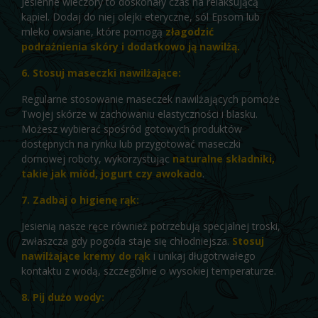
Jesienne wieczory to doskonały czas na relaksującą
kąpiel. Dodaj do niej olejki eteryczne, sól Epsom lub
mleko owsiane, które pomogą
złagodzić
podrażnienia skóry i dodatkowo ją nawilżą.
6. Stosuj maseczki nawilżające:
Regularne stosowanie maseczek nawilżających pomoże
Twojej skórze w zachowaniu elastyczności i blasku.
Możesz wybierać spośród gotowych produktów
dostępnych na rynku lub przygotować maseczki
domowej roboty, wykorzystując
naturalne składniki,
takie jak miód, jogurt czy awokado
.
7. Zadbaj o higienę rąk:
Jesienią nasze ręce również potrzebują specjalnej troski,
zwłaszcza gdy pogoda staje się chłodniejsza.
Stosuj
nawilżające kremy do rąk
i unikaj długotrwałego
kontaktu z wodą, szczególnie o wysokiej temperaturze.
8. Pij dużo wody: