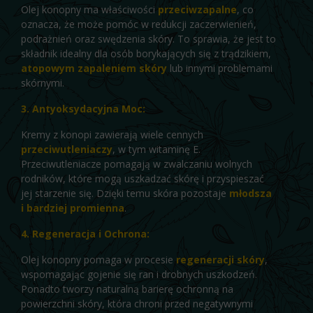
Olej konopny ma właściwości
przeciwzapalne
, co
oznacza, że może pomóc w redukcji zaczerwienień,
podrażnień oraz swędzenia skóry. To sprawia, że jest to
składnik idealny dla osób borykających się z trądzikiem,
atopowym zapaleniem skóry
lub innymi problemami
skórnymi.
3. Antyoksydacyjna Moc:
Kremy z konopi zawierają wiele cennych
przeciwutleniaczy
, w tym witaminę E.
Przeciwutleniacze pomagają w zwalczaniu wolnych
rodników, które mogą uszkadzać skórę i przyspieszać
jej starzenie się. Dzięki temu skóra pozostaje
młodsza
i bardziej promienna
.
4. Regeneracja i Ochrona:
Olej konopny pomaga w procesie
regeneracji skór
y
,
wspomagając gojenie się ran i drobnych uszkodzeń.
Ponadto tworzy naturalną barierę ochronną na
powierzchni skóry, która chroni przed negatywnymi