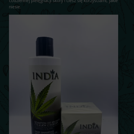
codziennej pielęgnacji skóry i ciesz się korzyściami, jakie
niesie.