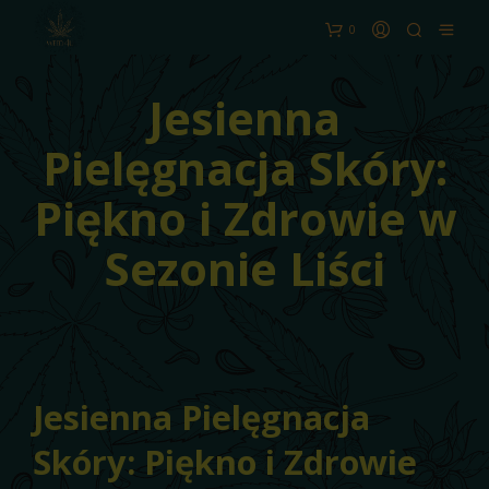
0
Jesienna
Pielęgnacja Skóry:
Piękno i Zdrowie w
Sezonie Liści
Jesienna Pielęgnacja
Skóry: Piękno i Zdrowie