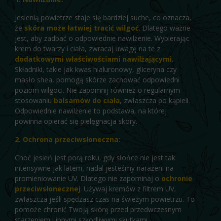
Jesienią powietrze staje się bardziej suche, co oznacza,
że
skóra może łatwiej tracić wilgoć
. Dlatego ważne
jest, aby zadbać o odpowiednie nawilżenie. Wybierając
krem do twarzy i ciała, zwracaj uwagę na te z
dodatkowymi właściwościami nawilżającymi
.
Składniki, takie jak kwas hialuronowy, gliceryna czy
masło shea, pomogą skórze zachować odpowiedni
poziom wilgoci. Nie zapomnij również o regularnym
stosowaniu
balsamów do ciała
, zwłaszcza po kąpieli.
Odpowiednie nawilżenie to podstawa, na której
powinna opierać się pielęgnacja skory.
2. Ochrona przeciwsłoneczna:
Choć jesień jest porą roku, gdy słońce nie jest tak
intensywne jak latem, nadal jesteśmy narażeni na
promieniowanie UV. Dlatego nie zapominaj o
ochronie
przeciwsłonecznej
. Używaj kremów z filtrem UV,
zwłaszcza jeśli spędzasz czas na świeżym powietrzu. To
pomoże chronić Twoją skórę przed przedwczesnym
starzeniem i innymi szkodliwymi skutkami