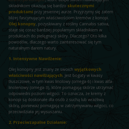
składnikom okazują się bardzo
skutecznymi
produktami
przy jesiennej aurze. Przyjrzymy się zatem
bliżej fascynującym właściwościom kremów z konopi.
Olej konopny
, pozyskiwany z rośliny Cannabis sativa,
staje się coraz bardziej popularnym składnikiem w
produktach do pielęgnacji skóry. Dlaczego? Oto kilka
powodów, dlaczego warto zainteresować się tym
naturalnym darem natury.
1. Intensywne Nawilżenie:
Olej konopny jest znany ze swoich
wyjątkowych
właściwości nawilżających
. Jest bogaty w kwasy
tłuszczowe, w tym kwas linolowy (omega-6) i kwas alfa-
linolenowy (omega-3), które pomagają skórze utrzymać
odpowiedni poziom wilgoci. To oznacza, że kremy z
konopi są doskonałe dla osób z suchą lub wrażliwą
skórą, ponieważ pomagają w zatrzymywaniu wilgoci, co
przeciwdziała jej wysuszaniu.
2. Przeciwzapalne Działanie: