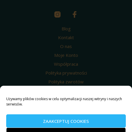
Blog
Kontakt
O nas
Moje Konto
Współpraca
Polityka prywatności
Polityka zwrotów
Wysyłka i dostawa
Używamy plików cookies w celu optymalizacji naszej witryny i naszych
Regulamin
serwisów.
Polityka prywatności
Nasze produkty
ZAAKCEPTUJ COOKIES
© 2025 Weed4u ® Wszelkie prawa zastrzeżone.