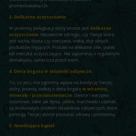
promieniowania UV.
3. Delikatne oczyszczanie:
W jesiennej pielęgnacji skóry istotne jest
delikatne
oczyszczanie
. Niezależnie od tego, czy Twoja skóra
jest sucha, tłusta czy mieszana, unikaj zbyt silnych
produktów myjących. Postaw na delikatne żele, pianki
lub mleczka oczyszczające. Nie zapominaj o regularnym
demakijażu, zwłaszcza przed snem.
4. Dieta bogata w składniki odżywcze:
To, co jesz, ma ogromny wpływ na kondycję Twojej
skóry. Jesienią zadbaj o dietę bogatą
w witaminy,
minerały i przeciwutleniacze
.
Owoce i warzywa
sezonowe, takie jak dynia, jabłka, marchewki i szpinak,
są doskonałym źródłem składników odżywczych, które
pomogą Twojej skórze pozostać zdrową i promienną.
5. Nawilżająca kąpiel: