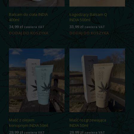
Balsam do ciała INDIA
Łagodzący Balsam Q
400ml
INDIA 500ml
34,99
zł
33,99
zł
zawiera VAT
zawiera VAT
DODAJ DO KOSZYKA
DODAJ DO KOSZYKA
Maść z olejem
Maść rozgrzewająca
konopnym INDIA 50ml
INDIA 50ml
29,99
zł
29,99
zł
zawiera VAT
zawiera VAT