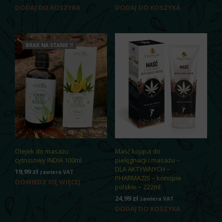
DODAJ DO KOSZYKA
DODAJ DO KOSZYKA
BRAK NA STANIE !!
Olejek do masażu
Maść kojąca do
cytrusowy INDIA 100ml
pielęgnacji i masażu –
DLA AKTYWNYCH –
19,99
zł
zawiera VAT
PHARMAZIS – konopie
DOWIEDZ SIĘ WIĘCEJ
polskie – 222ml
24,99
zł
zawiera VAT
DODAJ DO KOSZYKA