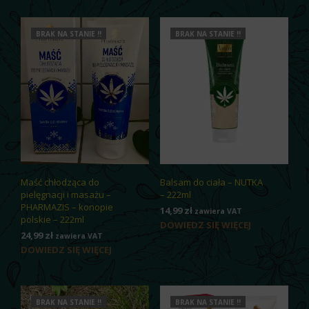
BRAK NA STANIE !!
BRAK NA STANIE !!
Maść chłodząca do
Balsam do ciała – NUTKA
pielęgnacji i masażu –
– 222ml
PHARMAZIS – konopie
14,99
zł
zawiera VAT
polskie – 222ml
DOWIEDZ SIĘ WIĘCEJ
24,99
zł
zawiera VAT
DOWIEDZ SIĘ WIĘCEJ
BRAK NA STANIE !!
BRAK NA STANIE !!