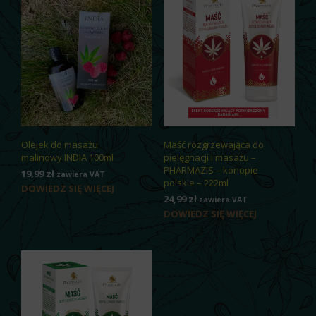
Olejek do masażu
Maść rozgrzewająca do
malinowy INDIA 100ml
pielęgnacji i masażu –
PHARMAZIS – konopie
19,99
zł
zawiera VAT
polskie – 222ml
DOWIEDZ SIĘ WIĘCEJ
24,99
zł
zawiera VAT
DOWIEDZ SIĘ WIĘCEJ