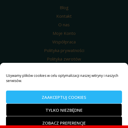
Blog
Kontakt
O nas
Moje Konto
Współpraca
Polityka prywatności
Polityka zwrotów
Wysyłka i dostawa
Używamy plików cookies w celu optymalizacji naszej witryny i naszych
Regulamin
serwisów.
Polityka prywatności
Nasze produkty
ZAAKCEPTUJ COOKIES
© 2025 Weed4u ® Wszelkie prawa zastrzeżone.
TYLKO NIEZBĘDNE
ZOBACZ PREFERENCJE