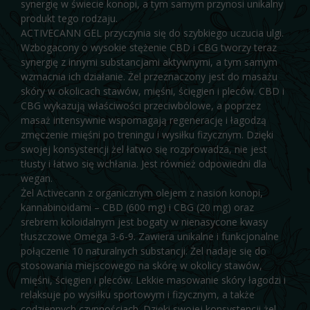
synergię w świecie konopi, a tym samym przynosi unikalny
produkt tego rodzaju.
ACTIVECANN GEL przyczynia się do szybkiego uczucia ulgi.
Wzbogacony o wysokie stężenie CBD i CBG tworzy teraz
synergię z innymi substancjami aktywnymi, a tym samym
wzmacnia ich działanie. Żel przeznaczony jest do masażu
skóry w okolicach stawów, mięśni, ścięgien i pleców. CBD i
CBG wykazują właściwości przeciwbólowe, a poprzez
masaż intensywnie wspomagają regenerację i łagodzą
zmęczenie mięśni po treningu i wysiłku fizycznym. Dzięki
swojej konsystencji żel łatwo się rozprowadza, nie jest
tłusty i łatwo się wchłania. Jest również odpowiedni dla
wegan.
Żel Activecann z organicznym olejem z nasion konopi,
kannabinoidami – CBD (600 mg) i CBG (20 mg) oraz
srebrem koloidalnym jest bogaty w nienasycone kwasy
tłuszczowe Omega 3-6-9. Zawiera unikalne i funkcjonalne
połączenie 10 naturalnych substancji. Żel nadaje się do
stosowania miejscowego na skórę w okolicy stawów,
mięśni, ścięgien i pleców. Lekkie masowanie skóry łagodzi i
relaksuje po wysiłku sportowym i fizycznym, a także
codziennych czynnościach. Dzięki swojej konsystencji żel