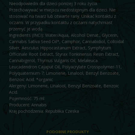
Nieodpowiedni dla dzieci poniżej 3 roku życia.
Przechowywać w miejscu niedostępnym dla dzieci. Nie
stosować na twarz lub otwarte rany. Unikać kontaktu z
oczami. W przypadku kontaktu z oczami natychmiast
przemyć je wodą.
Ingredients (INCI): Water/Aqua, Alcohol Denat., Glycerin,
Cannabis Sativa Seed Oil*, Camphor, Cannabidiol, Colloidal
Silver, Aesculus Hippocastanum Extract, Symphytum
Officinale Root Extract, Styrax Tonkinensis Resin Extract,
Cannabigerol, Thymus Vulgaris Oil, Melaleuca
Leucadendron Cajaput Oil, Polyacrylate Crosspolymer-11,
Polyquaternium-7; Limonene, Linalool, Benzyl Benzoate,
Benzoic Acid. *organic
Alergeny: Limonene, Linalool, Benzyl Benzoate, Benzoic
Acid.
Pojemność: 75 ml
Producent: Annabis
Kraj pochodzenia: Republika Czeska
PODOBNE PRODUKTY