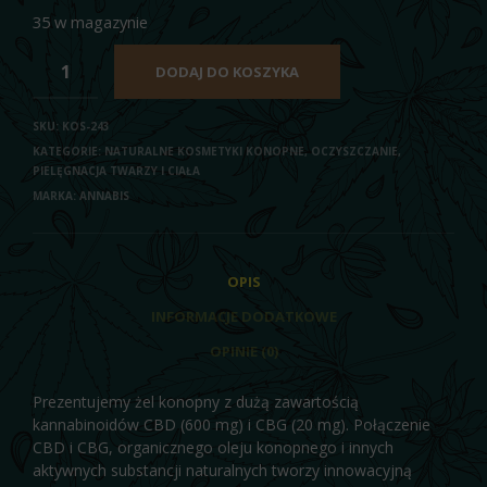
35 w magazynie
DODAJ DO KOSZYKA
SKU:
KOS-243
KATEGORIE:
NATURALNE KOSMETYKI KONOPNE
,
OCZYSZCZANIE,
PIELĘGNACJA TWARZY I CIAŁA
MARKA:
ANNABIS
OPIS
INFORMACJE DODATKOWE
OPINIE (0)
Prezentujemy żel konopny z dużą zawartością
kannabinoidów CBD (600 mg) i CBG (20 mg). Połączenie
CBD i CBG, organicznego oleju konopnego i innych
aktywnych substancji naturalnych tworzy innowacyjną