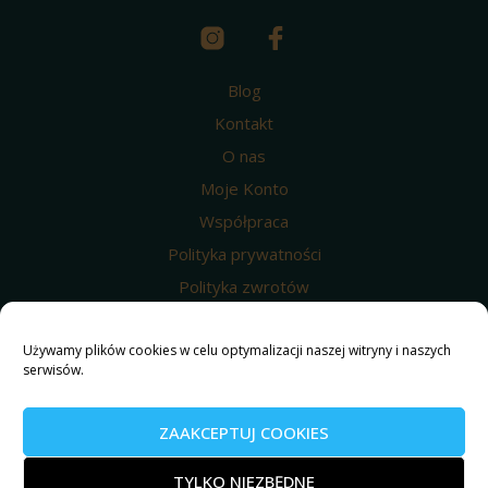
Blog
Kontakt
O nas
Moje Konto
Współpraca
Polityka prywatności
Polityka zwrotów
Wysyłka i dostawa
Regulamin
Używamy plików cookies w celu optymalizacji naszej witryny i naszych
serwisów.
Polityka prywatności
Nasze produkty
ZAAKCEPTUJ COOKIES
© 2025 Weed4u ® Wszelkie prawa zastrzeżone.
TYLKO NIEZBĘDNE