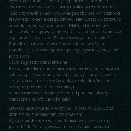
wyższą) niż produkt doustny i są bardzo skuteczne a
zarazem łatwe w użyciu. Plastry uwalniają równomierną
ilość aktywnych składników w ciągu doby bez konieczności
aktywnego robienia czegokolwiek. Nie występują szczyty z
powodu nagłej wysokiej dawki. Dlatego też efekt jest
dłuższy i bardziej równomierny. Dzięki temu możesz inaczej
zaplanować swój czas. To bardzo wygodne, prawda?
Ponadto plastry są również bardzo łatwe w użyciu.
Podobnie jak konwencjonalne plastry, wystarczy przykleić
je do skóry.
Czym są plastry transdermalne?
Plastry transdermalne to nieinwazyjna metoda podawania
substancji. Te samoprzylepne plastry są zaprojektowane
tak, aby dostarczać określoną dawkę składników przez
skórę bezpośrednio do krwiobiegu.
W przeciwieństwie do innych metod podania, plastry
transdermalne oferują kilka zalet:
Łatwość użytkowania – wygodne i proste w użyciu, bez
problemów z połykaniem czy smakiem.
Wysoka biodostępność – wchłanialność przez organizm
jest od 4 do 15 razy wyższa niż w przypadku podania