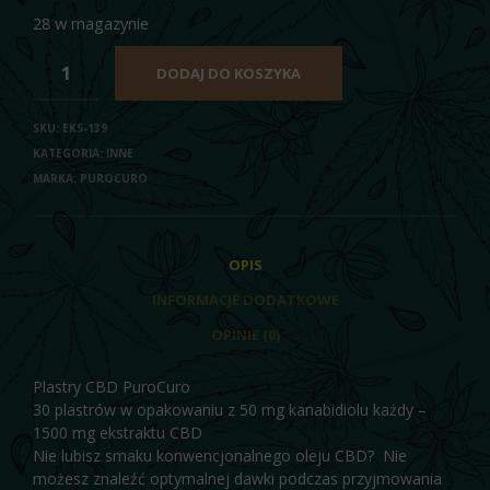
28 w magazynie
DODAJ DO KOSZYKA
SKU:
EKS-139
KATEGORIA:
INNE
MARKA:
PUROCURO
OPIS
INFORMACJE DODATKOWE
OPINIE (0)
Plastry CBD PuroCuro
30 plastrów w opakowaniu z 50 mg kanabidiolu każdy –
1500 mg ekstraktu CBD
Nie lubisz smaku konwencjonalnego oleju CBD? Nie
możesz znaleźć optymalnej dawki podczas przyjmowania