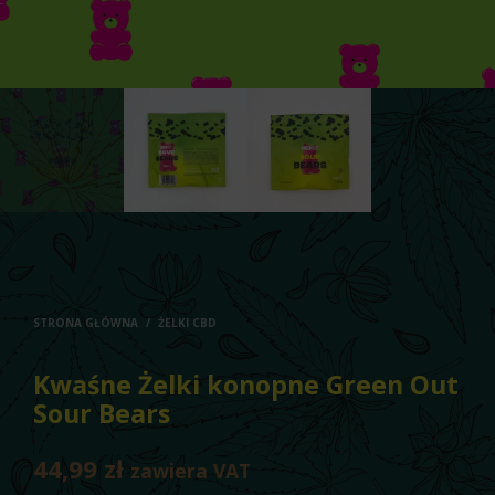
STRONA GŁÓWNA
/
ŻELKI CBD
Kwaśne Żelki konopne Green Out
Sour Bears
44,99
zł
zawiera VAT