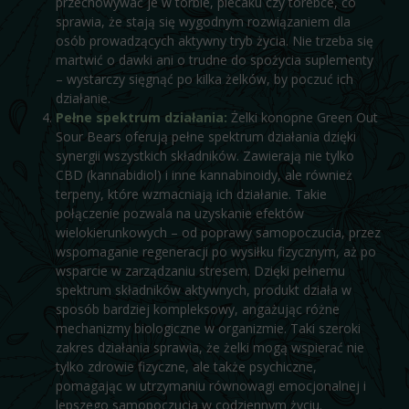
przechowywać je w torbie, plecaku czy torebce, co
sprawia, że stają się wygodnym rozwiązaniem dla
osób prowadzących aktywny tryb życia. Nie trzeba się
martwić o dawki ani o trudne do spożycia suplementy
– wystarczy sięgnąć po kilka żelków, by poczuć ich
działanie.
Pełne spektrum działania:
Żelki konopne Green Out
Sour Bears oferują pełne spektrum działania dzięki
synergii wszystkich składników. Zawierają nie tylko
CBD (kannabidiol) i inne kannabinoidy, ale również
terpeny, które wzmacniają ich działanie. Takie
połączenie pozwala na uzyskanie efektów
wielokierunkowych – od poprawy samopoczucia, przez
wspomaganie regeneracji po wysiłku fizycznym, aż po
wsparcie w zarządzaniu stresem. Dzięki pełnemu
spektrum składników aktywnych, produkt działa w
sposób bardziej kompleksowy, angażując różne
mechanizmy biologiczne w organizmie. Taki szeroki
zakres działania sprawia, że żelki mogą wspierać nie
tylko zdrowie fizyczne, ale także psychiczne,
pomagając w utrzymaniu równowagi emocjonalnej i
lepszego samopoczucia w codziennym życiu.