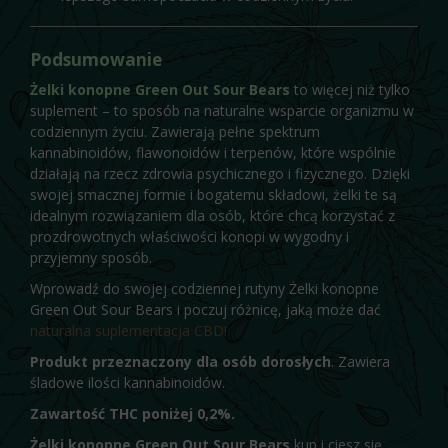
Podsumowanie
Żelki konopne
Green Out Sour Bears
to więcej niż tylko
suplement – to sposób na naturalne wsparcie organizmu w
codziennym życiu. Zawierają pełne spektrum
kannabinoidów, flawonoidów i terpenów, które wspólnie
działają na rzecz zdrowia psychicznego i fizycznego. Dzięki
swojej smacznej formie i bogatemu składowi, żelki te są
idealnym rozwiązaniem dla osób, które chcą korzystać z
prozdrowotnych właściwości konopi w wygodny i
przyjemny sposób.
Wprowadź do swojej codziennej rutyny Żelki konopne
Green Out Sour Bears i poczuj różnicę, jaką może dać
naturalna suplementacja CBD!
Produkt przeznaczony dla osób dorosłych
. Zawiera
śladowe ilości kannabinoidów.
Zawartość THC poniżej 0,2%.
Żelki konopne
Green Out Sour Bears
kup i ciesz się