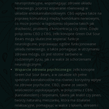
neuroprotekcyjne, wspomagając zdrowie układu
nerwowego, poprzez wspieranie równowagi w
układzie endokannabinoidowym. CBG wpływa także na
poprawę komunikacji między komórkami nerwowymi,
co może pomóc w łagodzeniu objawów takich jak
drażliwość, problemy z koncentracją czy stres. Dzięki
połączeniu CBD z CBG, żelki konopne Green Out Sour
Bears mogą skutecznie wspierać funkcje
neurologiczne, poprawiając ogólne funkcjonowanie
układu nerwowego, a także pomagając w utrzymaniu
zdrowia mózgu, co jest istotne zarówno w
codziennym życiu, jak i w walce ze schorzeniami
neurologicznymi.
Wsparcie zdrowia psychicznego:
żelki konopne
Green Out Sour Bears, a w zasadzie ich pełne
spektrum kannabinoidów ma również korzystny wpływ
na zdrowie psychiczne. CBD, znane ze swoich
właściwości uspokajających, w połączeniu z CBN
(kannabinolem) i terpenami, takimi jak linalol czy pinen,
tworzy naturalną mieszankę, która ma działanie
relaksacyjne, pomagając w walce z lękiem, stresem i