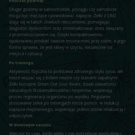
Podczas podróży
Długie godziny w samochodzie, pociągu czy samolocie
mogą być męczące i powodować napięcie. Żelki z CBD
stają się w takich chwilach nieocenione, pomagając
złagodzić dyskomfort oraz zminimalizować stres związany
z przemieszczaniem się. Dzięki kompaktowemu
opakowaniu produkt zawsze można mieć przy sobie, a jego
forma sprawia, że jest łatwy w użyciu, niezależnie od
miejsca i sytuacji.
Po treningu
Aktywność fizyczna to podstawa zdrowego stylu życia, ale
może wiązać się z bólem mięśni czy stanami zapalnymi.
Żelki konopne Green Out Sour Bears, dzięki zawartości
naturalnych fitokannabinoidów i terpenów, wspierają
proces regeneracji organizmu po wysiłku. Regularne
stosowanie żelek po treningach może pomóc w redukcji
napięcia mięśniowego, wspierając jednocześnie relaksację i
odpoczynek.
W domowym zaciszu
Wieczór to czas, kiedy wielu z nas potrzebuje wyciszenia i