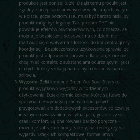
produkcie jest poniżej 0,2%. Dzięki temu produkt jest
zgodny z przepisami prawnymi w wielu krajach, w tym
w Polsce, gdzie poziom THC musi być bardzo niski, by
produkt mógł być legalny. Taki poziom THC nie
powoduje efektów psychoaktywnych, co oznacza, że
można je bezpiecznie stosować na co dzień, nie
martwiąc się o wpływ na zdolności do koncentracji czy
koordynacji. Bezpieczeństwo użytkowania sprawia, że
produkt jest odpowiedni zarówno dla osób, które nie
chcą mieć kontaktu z substancjami odurzającymi, jak i
dla tych, którzy szukają naturalnych metod wsparcia
zdrowia.
Wygoda:
Żelki konopne Green Out Sour Bears to
produkt wyjątkowo wygodny w codziennym
użytkowaniu. Dzięki formie żelków, które są łatwe do
spożycia, nie wymagają żadnych specjalnych
przygotowań ani dodatkowych akcesoriów, co czyni je
idealnym rozwiązaniem w sytuacjach, gdzie liczy się
czas i komfort. Są one również bardzo poręczne –
można je zabrać do pracy, szkoły, na trening czy na
wyjazdy. Dzięki ich kompaktowej formie łatwo