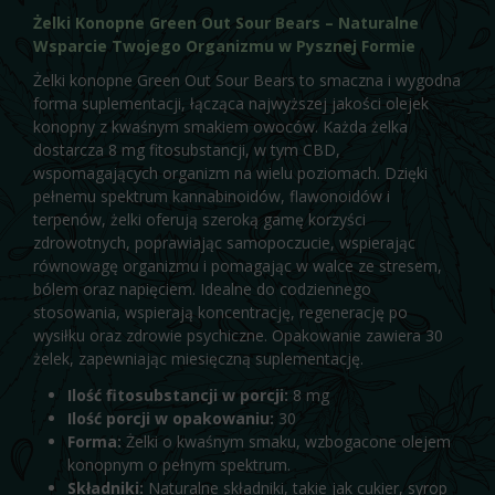
Żelki Konopne Green Out Sour Bears – Naturalne
Wsparcie Twojego Organizmu w Pysznej Formie
Żelki konopne Green Out Sour Bears to smaczna i wygodna
forma suplementacji, łącząca najwyższej jakości olejek
konopny z kwaśnym smakiem owoców. Każda żelka
dostarcza 8 mg fitosubstancji, w tym CBD,
wspomagających organizm na wielu poziomach. Dzięki
pełnemu spektrum kannabinoidów, flawonoidów i
terpenów, żelki oferują szeroką gamę korzyści
zdrowotnych, poprawiając samopoczucie, wspierając
równowagę organizmu i pomagając w walce ze stresem,
bólem oraz napięciem. Idealne do codziennego
stosowania, wspierają koncentrację, regenerację po
wysiłku oraz zdrowie psychiczne. Opakowanie zawiera 30
żelek, zapewniając miesięczną suplementację.
Ilość fitosubstancji w porcji:
8 mg
Ilość porcji w opakowaniu:
30
Forma:
Żelki o kwaśnym smaku, wzbogacone olejem
konopnym o pełnym spektrum.
Składniki:
Naturalne składniki, takie jak cukier, syrop