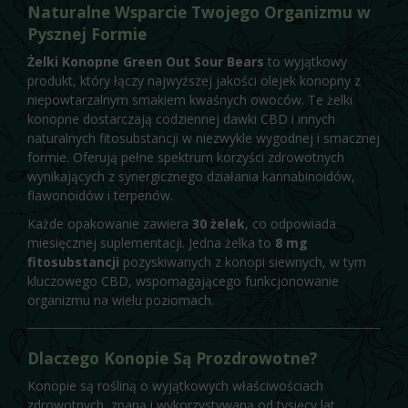
Naturalne Wsparcie Twojego Organizmu w
Pysznej Formie
Żelki Konopne
Green Out Sour Bears
to wyjątkowy
produkt, który łączy najwyższej jakości olejek konopny z
niepowtarzalnym smakiem kwaśnych owoców. Te żelki
konopne dostarczają codziennej dawki CBD i innych
naturalnych fitosubstancji w niezwykle wygodnej i smacznej
formie. Oferują pełne spektrum korzyści zdrowotnych
wynikających z synergicznego działania kannabinoidów,
flawonoidów i terpenów.
Każde opakowanie zawiera
30 żelek
, co odpowiada
miesięcznej suplementacji. Jedna żelka to
8 mg
fitosubstancji
pozyskiwanych z konopi siewnych, w tym
kluczowego CBD, wspomagającego funkcjonowanie
organizmu na wielu poziomach.
Dlaczego Konopie Są Prozdrowotne?
Konopie są rośliną o wyjątkowych właściwościach
zdrowotnych, znaną i wykorzystywaną od tysięcy lat.