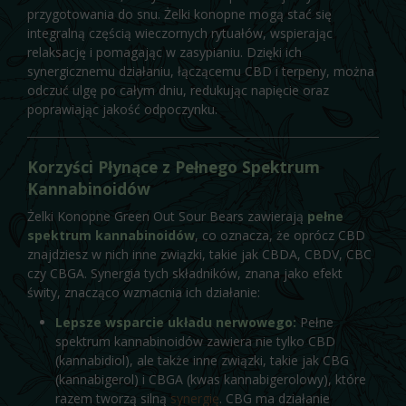
przygotowania do snu. Żelki konopne mogą stać się
integralną częścią wieczornych rytuałów, wspierając
relaksację i pomagając w zasypianiu. Dzięki ich
synergicznemu działaniu, łączącemu CBD i terpeny, można
odczuć ulgę po całym dniu, redukując napięcie oraz
poprawiając jakość odpoczynku.
Korzyści Płynące z Pełnego Spektrum
Kannabinoidów
Żelki Konopne Green Out Sour Bears zawierają
pełne
spektrum kannabinoidów
, co oznacza, że oprócz CBD
znajdziesz w nich inne związki, takie jak CBDA, CBDV, CBC
czy CBGA. Synergia tych składników, znana jako efekt
świty, znacząco wzmacnia ich działanie:
Lepsze wsparcie układu nerwowego:
Pełne
spektrum kannabinoidów zawiera nie tylko CBD
(kannabidiol), ale także inne związki, takie jak CBG
(kannabigerol) i CBGA (kwas kannabigerolowy), które
razem tworzą silną
synergię
. CBG ma działanie