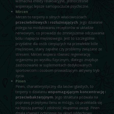
wzmacnia efekty relaksacyjne, jednocześnie
wspierając lepsze samopoczucie psychiczne.
Mircen
Mircen to terpeny o silnych właściwościach
przeciwbólowych
i
rozluźniających
. Jego działanie
polega na modulowaniu receptorów w układzie
nerwowym, co prowadzi do zmniejszenia odczuwania
bólu i napięcia mięśniowego. Jest to szczególnie
przydatne dla osób cierpiących na przewlekłe bóle
mięśniowe, stany zapalne czy problemy związane ze
stresem. Mircen wspiera również regenerację
organizmu po wysiłku fizycznym, dlatego znajduje
zastosowanie w suplementach dedykowanych
sportowcom i osobom prowadzącym aktywny tryb
życia.
Pinen
Pinen, charakterystyczny dla lasów iglastych, to
terpeny o działaniu
wspomagającym koncentrację
i
przeciwbakteryjnym
. Jego struktura pozwala na
poprawę przepływu tlenu w mózgu, co przekłada się
na lepszą pamięć i zdolność skupienia uwagi. Pinen
działa również ochronnie na układ oddechowy,