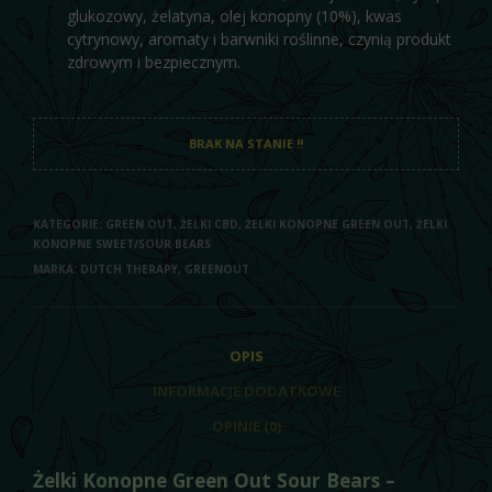
glukozowy, żelatyna, olej konopny (10%), kwas
cytrynowy, aromaty i barwniki roślinne, czynią produkt
zdrowym i bezpiecznym.
BRAK NA STANIE !!
KATEGORIE:
GREEN OUT
,
ŻELKI CBD
,
ŻELKI KONOPNE GREEN OUT
,
ŻELKI
KONOPNE SWEET/SOUR BEARS
MARKA:
DUTCH THERAPY
,
GREENOUT
OPIS
INFORMACJE DODATKOWE
OPINIE (0)
Żelki Konopne Green Out Sour Bears –