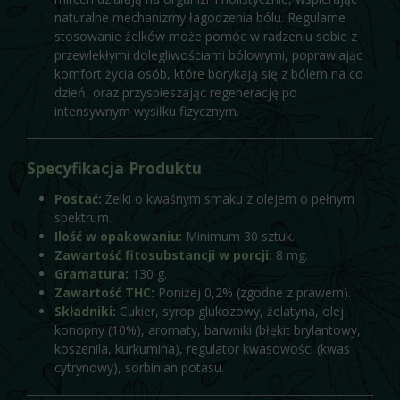
naturalne mechanizmy łagodzenia bólu. Regularne
stosowanie żelków może pomóc w radzeniu sobie z
przewlekłymi dolegliwościami bólowymi, poprawiając
komfort życia osób, które borykają się z bólem na co
dzień, oraz przyspieszając regenerację po
intensywnym wysiłku fizycznym.
Specyfikacja Produktu
Postać:
Żelki o kwaśnym smaku z olejem o pełnym
spektrum.
Ilość w opakowaniu:
Minimum 30 sztuk.
Zawartość fitosubstancji w porcji:
8 mg.
Gramatura:
130 g.
Zawartość THC:
Poniżej 0,2% (zgodne z prawem).
Składniki:
Cukier, syrop glukozowy, żelatyna, olej
konopny (10%), aromaty, barwniki (błękit brylantowy,
koszenila, kurkumina), regulator kwasowości (kwas
cytrynowy), sorbinian potasu.