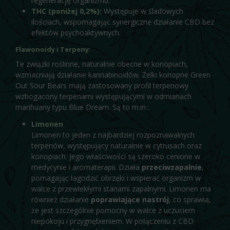
regenerację organizmu.
THC (poniżej 0,2%):
Występuje w śladowych
ilościach, wspomagając synergiczne działanie CBD bez
efektów psychoaktywnych.
Flawonoidy i Terpeny:
Te związki roślinne, naturalnie obecne w konopiach,
wzmacniają działanie kannabinoidów. Żelki konopne Green
Out Sour Bears mają zastosowany profil terpenowy
wzbogacony terpenami występującymi w odmianach
marihuany typu Blue Dream. Są to m.in.:
Limonen
Limonen to jeden z najbardziej rozpoznawalnych
terpenów, występujący naturalnie w cytrusach oraz
konopiach. Jego właściwości są szeroko cenione w
medycynie i aromaterapii. Działa
przeciwzapalnie
,
pomagając łagodzić obrzęki i wspierać organizm w
walce z przewlekłymi stanami zapalnymi. Limonen ma
również działanie
poprawiające nastrój
, co sprawia,
że jest szczególnie pomocny w walce z uczuciem
niepokoju i przygnębieniem. W połączeniu z CBD