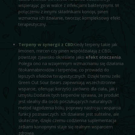
wspierając go w walce z infekcjami bakteryjnymi. W
połączeniu z innymi składnikami konopi, pinen
wzmacnia ich działanie, tworząc kompleksowy efekt
terapeutyczny.
Terpeny w synergii z CBD
Kiedy terpeny takie jak
limonen, mircen czy pinen współdziałają z CBD,
powstaje zjawisko określane jako
efekt otoczenia
.
Polega ono na wzajemnym wzmacnianiu się działania
fitokannabinoidów i terpenów, co prowadzi do
lepszych efektów terapeutycznych. Dzięki temu żelki
Green Out Sour Bears zapewniają wszechstronne
wsparcie, oferując korzyści zarówno dla ciała, jak i
umysłu.Dodatek tych terpenów sprawia, że produkt
jest idealny dla osób poszukujących naturalnych
metod łagodzenia bólu, poprawy nastroju i wsparcia
funkcji poznawczych. Ich działanie jest subtelne, ale
skuteczne, dzięki czemu codzienna suplementacja
żelkami konopnymi staje się realnym wsparciem
zdrowia.