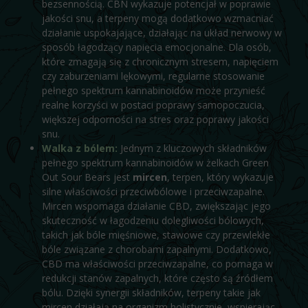
bezsennością. CBN wykazuje potencjał w poprawie
jakości snu, a terpeny mogą dodatkowo wzmacniać
działanie uspokajające, działając na układ nerwowy w
sposób łagodzący napięcia emocjonalne. Dla osób,
które zmagają się z chronicznym stresem, napięciem
czy zaburzeniami lękowymi, regularne stosowanie
pełnego spektrum kannabinoidów może przynieść
realne korzyści w postaci poprawy samopoczucia,
większej odporności na stres oraz poprawy jakości
snu.
Walka z bólem:
Jednym z kluczowych składników
pełnego spektrum kannabinoidów w żelkach Green
Out Sour Bears jest
mircen
, terpen, który wykazuje
silne właściwości przeciwbólowe i przeciwzapalne.
Mircen wspomaga działanie CBD, zwiększając jego
skuteczność w łagodzeniu dolegliwości bólowych,
takich jak bóle mięśniowe, stawowe czy przewlekłe
bóle związane z chorobami zapalnymi. Dodatkowo,
CBD ma właściwości przeciwzapalne, co pomaga w
redukcji stanów zapalnych, które często są źródłem
bólu. Dzięki synergii składników, terpeny takie jak
mircen działają na organizm holistycznie, wspierając