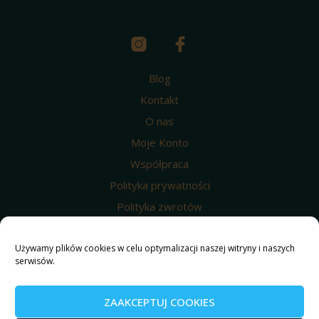
Blog
Kontakt
O nas
Moje Konto
Współpraca
Polityka prywatności
Polityka zwrotów
Wysyłka i dostawa
Regulamin
Używamy plików cookies w celu optymalizacji naszej witryny i naszych
serwisów.
Polityka prywatności
Nasze produkty
ZAAKCEPTUJ COOKIES