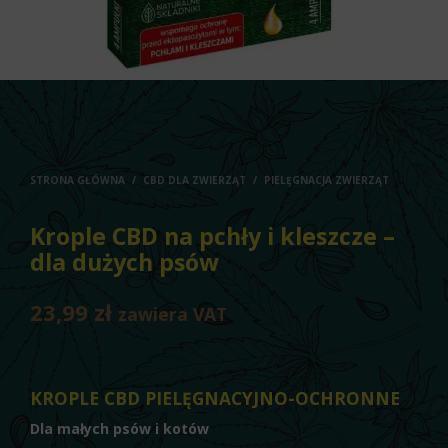
STRONA GŁÓWNA
/
CBD DLA ZWIERZĄT
/
PIELĘGNACJA ZWIERZĄT
Krople CBD na pchły i kleszcze –
dla dużych psów
23,99
zł
zawiera VAT
KROPLE CBD PIELĘGNACYJNO-OCHRONNE
Dla małych psów i kotów