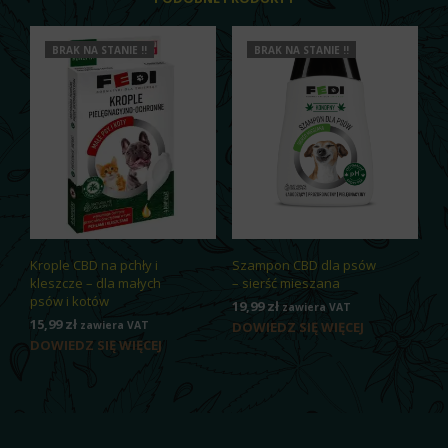
BRAK NA STANIE !!
BRAK NA STANIE !!
Krople CBD na pchły i
Szampon CBD dla psów
kleszcze – dla małych
– sierść mieszana
psów i kotów
19,99
zł
zawiera VAT
15,99
zł
zawiera VAT
DOWIEDZ SIĘ WIĘCEJ
DOWIEDZ SIĘ WIĘCEJ