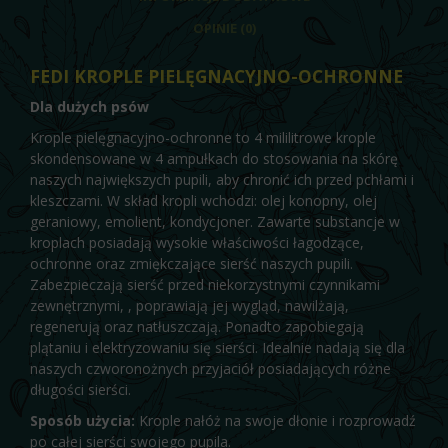
OPINIE (0)
FEDI KROPLE PIELĘGNACYJNO-OCHRONNE
Dla dużych psów
Krople pielęgnacyjno-ochronne to 4 mililitrowe krople
skondensowane w 4 ampułkach do stosowania na skórę
naszych największych pupili, aby chronić ich przed pchłami i
kleszczami. W skład kropli wchodzi: olej konopny, olej
geraniowy, emolient, kondycjoner. Zawarte substancje w
kroplach posiadają wysokie właściwości łagodzące,
ochronne oraz zmiękczające sierść naszych pupili.
Zabezpieczają sierść przed niekorzystnymi czynnikami
zewnętrznymi, , poprawiają jej wygląd, nawilżają,
regenerują oraz natłuszczają. Ponadto zapobiegają
plątaniu i elektryzowaniu się sierści. Idealnie nadają się dla
naszych czworonożnych przyjaciół posiadających różne
długości sierści.
Sposób użycia:
Krople nałóż na swoje dłonie i rozprowadź
po całej sierści swojego pupila.