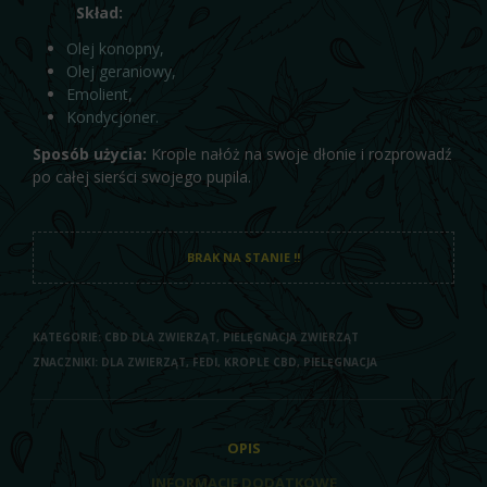
Skład:
Olej konopny,
Olej geraniowy,
Emolient,
Kondycjoner.
Sposób użycia:
Krople nałóż na swoje dłonie i rozprowadź
po całej sierści swojego pupila.
BRAK NA STANIE !!
KATEGORIE:
CBD DLA ZWIERZĄT
,
PIELĘGNACJA ZWIERZĄT
ZNACZNIKI:
DLA ZWIERZĄT
,
FEDI
,
KROPLE CBD
,
PIELĘGNACJA
OPIS
INFORMACJE DODATKOWE