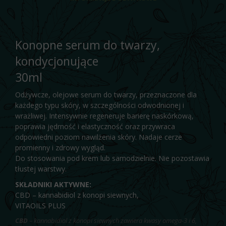
Konopne serum do twarzy,
kondycjonujące
30ml
Odżywcze, olejowe serum do twarzy, przeznaczone dla
każdego typu skóry, w szczególności odwodnionej i
wrażliwej. Intensywnie regeneruje barierę naskórkową,
poprawia jędrność i elastyczność oraz przywraca
odpowiedni poziom nawilżenia skóry. Nadaje cerze
promienny i zdrowy wygląd.
Do stosowania pod krem lub samodzielnie. Nie pozostawia
tłustej warstwy.
SKŁADNIKI AKTYWNE:
CBD – kannabidiol z konopi siewnych,
VITAOILS PLUS
CBD
– kannabidiol z konopi siewnych zawiera kwasy omega-3 i 6,