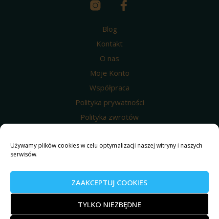
Blog
Kontakt
O nas
Moje Konto
Współpraca
Polityka prywatności
Polityka zwrotów
Wysyłka i dostawa
Używamy plików cookies w celu optymalizacji naszej witryny i naszych
Regulamin
serwisów.
Polityka prywatności
Nasze produkty
ZAAKCEPTUJ COOKIES
© 2025 Weed4u ® Wszelkie prawa zastrzeżone.
TYLKO NIEZBĘDNE