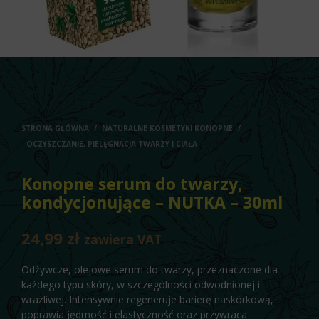
STRONA GŁÓWNA
/
NATURALNE KOSMETYKI KONOPNE
/
OCZYSZCZANIE, PIELĘGNACJA TWARZY I CIAŁA
Konopne serum do twarzy,
kondycjonujące – NUTKA – 30ml
24,99
zł
zawiera VAT
Odżywcze, olejowe serum do twarzy, przeznaczone dla
każdego typu skóry, w szczególności odwodnionej i
wrażliwej. Intensywnie regeneruje barierę naskórkową,
poprawia jędrność i elastyczność oraz przywraca