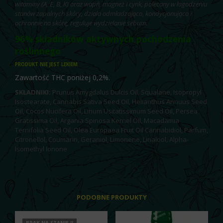
witaminy (A, E, B, K) oraz wapń, magnez i cynk, polecany w łagodzeniu
stanów zapalnych skóry, działa odmładzająco, kondycjonująco i
ochronnie na skórę, reguluje wydzielanie sebum.
96% składników aktywnych pochodzenia
roślinnego
PRODUKT NIE JEST LEKIEM
Zawartość THC poniżej 0,2%.
SKŁADNIKI:
Prunus Amygdalus Dulcis Oil, Squalane, Isopropyl
Isostearate, Cannabis Sativa Seed Oil, Helianthus Annuus Seed
Oil, Cocos Nucifera Oil, Linum Usitatissimum Seed Oil, Persea
Gratissima Oil, Argania Spinosa Kernel Oil, Macadamia
Ternifolia Seed Oil, Olea Europaea Fruit Oil Cannabidiol, Parfum,
Citronellol, Coumarin, Geraniol, Limonene, Linalool, Alpha-
Isomethyl Ionone
PODOBNE PRODUKTY
BRAK NA STANIE !!