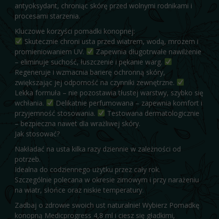
antyoksydant, chroniąc skórę przed wolnymi rodnikami i
procesami starzenia.
Kluczowe korzyści pomadki konopnej:
Skutecznie chroni usta przed wiatrem, wodą, mrozem i
promieniowaniem UV.
Zapewnia długotrwałe nawilżenie
– eliminuje suchość, łuszczenie i pękanie warg.
Regeneruje i wzmacnia barierę ochronną skóry,
zwiększając jej odporność na czynniki zewnętrzne.
Lekka formuła – nie pozostawia tłustej warstwy, szybko się
wchłania.
Delikatnie perfumowana – zapewnia komfort i
przyjemność stosowania.
Testowana dermatologicznie
– bezpieczna nawet dla wrażliwej skóry.
Jak stosować?
Nakładać na usta kilka razy dziennie w zależności od
potrzeb.
Idealna do codziennego użytku przez cały rok.
Szczególnie polecana w okresie zimowym i przy narażeniu
na wiatr, słońce oraz niskie temperatury.
Zadbaj o zdrowie swoich ust naturalnie! Wybierz Pomadkę
konopną Medicprogress 4,8 ml i ciesz się gładkimi,