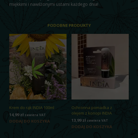
miękkimi i nawilżonymi ustami każdego dnia!
PODOBNE PRODUKTY
Krem do rąk INDIA 100ml
Ochronna pomadka z
olejem z konopi INDIA
14,99
zł
zawiera VAT
13,99
zł
DODAJ DO KOSZYKA
zawiera VAT
DODAJ DO KOSZYKA