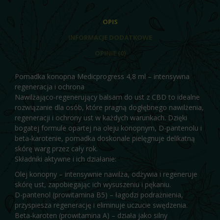
OPIS
INFORMACJE DODATKOWE
OPINIE (0)
Pomadka konopna Medicprogress 4,8 ml – intensywna
regeneracja i ochrona
Nawilżająco-regenerujący balsam do ust z CBD to idealne
rozwiązanie dla osób, które pragną dogłębnego nawilżenia,
regeneracji i ochrony ust w każdych warunkach. Dzięki
bogatej formule opartej na oleju konopnym, D-pantenolu i
beta-karotenie, pomadka doskonale pielęgnuje delikatną
skórę warg przez cały rok.
Składniki aktywne i ich działanie:
Olej konopny – intensywnie nawilża, odżywia i regeneruje
skórę ust, zapobiegając ich wysuszeniu i pękaniu.
D-pantenol (prowitamina B5) – łagodzi podrażnienia,
przyspiesza regenerację i eliminuje uczucie swędzenia.
Beta-karoten (prowitamina A) – działa jako silny