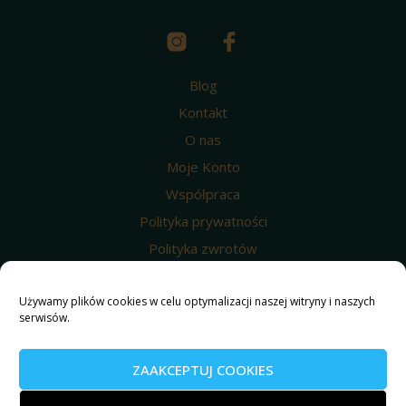
Blog
Kontakt
O nas
Moje Konto
Współpraca
Polityka prywatności
Polityka zwrotów
Wysyłka i dostawa
Używamy plików cookies w celu optymalizacji naszej witryny i naszych
Regulamin
serwisów.
Polityka prywatności
Nasze produkty
ZAAKCEPTUJ COOKIES
© 2025 Weed4u ® Wszelkie prawa zastrzeżone.