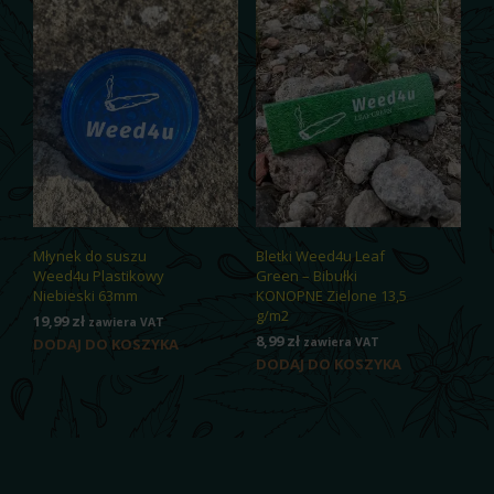
Młynek do suszu
Bletki Weed4u Leaf
Weed4u Plastikowy
Green – Bibułki
Niebieski 63mm
KONOPNE Zielone 13,5
g/m2
19,99
zł
zawiera VAT
8,99
zł
DODAJ DO KOSZYKA
zawiera VAT
DODAJ DO KOSZYKA