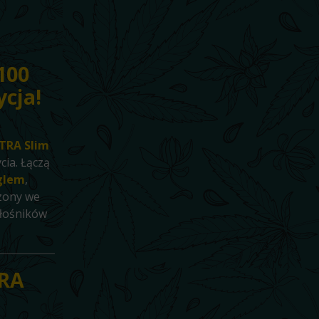
100
ycja!
XTRA Slim
cia. Łączą
ęglem
,
rzony we
iłośników
TRA