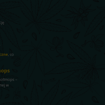
cję
.
czne
, co
mops
Rollmops –
nej w