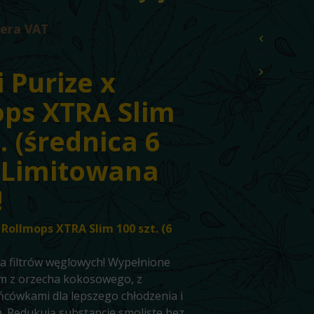
R
O
iera VAT
D
U
K
i Purize x
T
Ó
ps XTRA Slim
W
W
K
. (średnica 6
O
S
 Limitowana
Z
Y
!
K
U
.
x Rollmops XTRA Slim 100 szt. (6
a filtrów węglowych! Wypełnione
 z orzecha kokosowego, z
cówkami dla lepszego chłodzenia i
. Redukują substancje smoliste bez