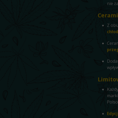
nie z
Cerami
Z obu
chłod
Ceram
prze
Dodat
wpływ
Limito
Każdy
marki
Polsc
Edyc