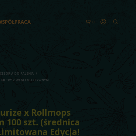
WSPÓŁPRACA
0
CESORIA DO PALENIA
/
FILTRY Z WĘGLEM AKTYWNYM
Purize x Rollmops
B
R
 100 szt. (średnica
A
K
Limitowana Edycja!
P