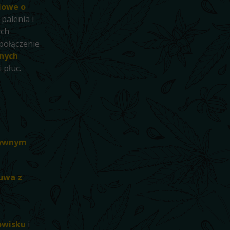
glowe o
palenia i
ych
o połączenie
nych
 płuc.
tywnym
uwa z
owisku
i