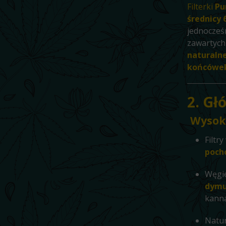
Filterki
Pu
średnicy
jednocześ
zawartych
naturaln
końcówe
2. Gł
Wysoki
Filtr
poch
Węgie
dymu
kanna
Natur