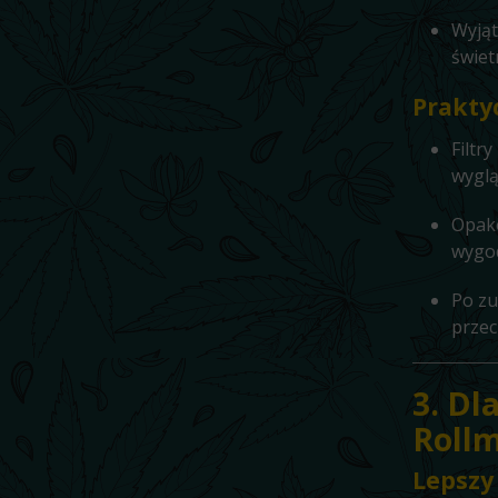
Wyjąt
świet
Prakty
Filtr
wyglą
Opak
wygod
Po zu
przec
3. Dl
Roll
Lepszy