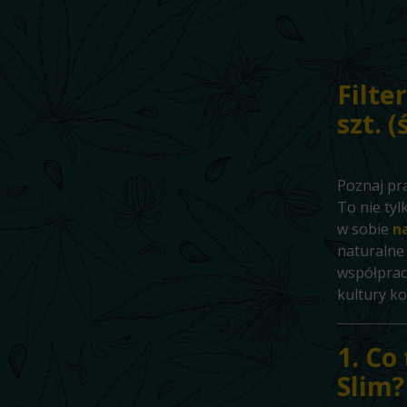
Filte
szt. 
Poznaj pr
To nie tyl
w sobie
n
naturalne
współprac
kultury k
1. Co
Slim?