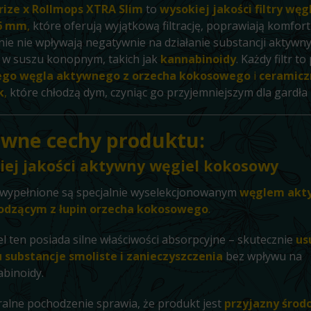
rize x Rollmops XTRA Slim
to
wysokiej jakości filtry wę
 6 mm
,
które oferują wyjątkową filtrację, poprawiają komfort 
nie nie wpływają negatywnie na działanie substancji aktywn
 w suszu konopnym, takich jak
kannabinoidy
. Każdy filtr t
ego węgla aktywnego z orzecha kokosowego
i
ceramicz
k
,
które chłodzą dym, czyniąc go przyjemniejszym dla gardła i
ówne cechy produktu:
ej jakości aktywny węgiel kokosowy
y wypełnione są specjalnie wyselekcjonowanym
węglem ak
odzącym z łupin orzecha kokosowego
.
l ten posiada silne właściwości absorpcyjne – skutecznie
us
 substancje smoliste i zanieczyszczenia
bez wpływu na
binoidy.
alne pochodzenie sprawia, że produkt jest
przyjazny środ