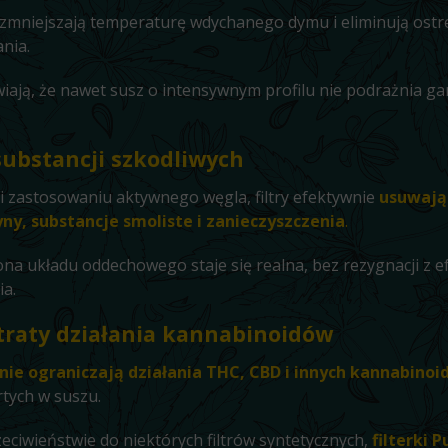
y zmniejszają temperaturę wdychanego dymu i eliminują ostr
nia.
iają, że nawet susz o intensywnym profilu nie podrażnia gar
substancji szkodliwych
i zastosowaniu aktywnego węgla, filtry efektywnie
usuwają
ny, substancje smoliste i zanieczyszczenia
.
na układu oddechowego staje się realna, bez rezygnacji z e
ia.
traty działania kannabinoidów
nie ograniczają działania THC, CBD i innych kannabino
tych w suszu.
eciwieństwie do niektórych filtrów syntetycznych,
filterki P