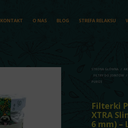
KONTAKT
O NAS
BLOG
STREFA RELAKSU
STRONA GŁÓWNA
/
AK
FILTRY DO JOINTÓW
/
PURIZE
Filterki 
XTRA Slim
6 mm) – 