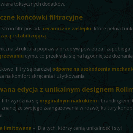
awiera toksycznych dodatków.
czne końcówki filtracyjne
 stron filtr posiada
ceramiczne zaślepki
, które pełnią funk
zącą i stabilizującą
.
iczna struktura poprawia przepływ powietrza i zapobiega
grzewaniu
dymu, co przekłada się na łagodniejsze doznania
kowo, filtry są bardziej
odporne na uszkodzenia mechani
a na komfort skręcania i użytkowania.
wana edycja z unikalnym designem Roll
 filtr wyróżnia się
oryginalnym nadrukiem
i brandingiem 
 znanej ze swojego zaangażowania w rozwój kultury konop
e.
ja limitowana
– Dla tych, którzy cenią unikalność i styl.