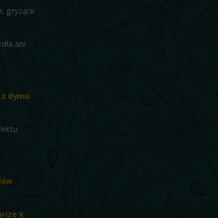
e, gryzące
dła ani
 z dymu
fektu
idów
urize x