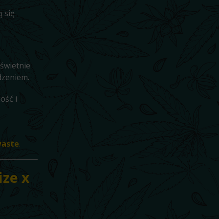
ą się
 świetnie
dzeniem.
ość i
waste
.
ize x