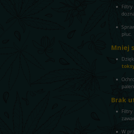
Filtr
dozna
Spraw
płuc.
Mniej 
Dzięk
toksy
Ochro
palen
Brak u
Filtry
zawar
W prz