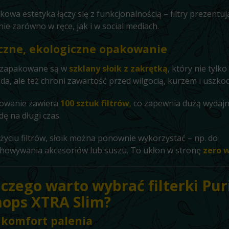
kowa estetyka łączy się z funkcjonalnością – filtry prezentuj
nie zarówno w ręce, jak i w social mediach.
czne, ekologiczne opakowanie
y zapakowane są w
szklany słoik z zakrętką
, który nie tylko
da, ale też chroni zawartość przed wilgocią, kurzem i uszko
owanie zawiera
100 sztuk filtrów
,
co zapewnia dużą wydajn
ę na długi czas.
życiu filtrów, słoik można ponownie wykorzystać – np. do
howywania akcesoriów lub suszu. To ukłon w stronę
zero 
aczego warto wybrać
filterki Pur
mops XTRA Slim
?
 komfort palenia