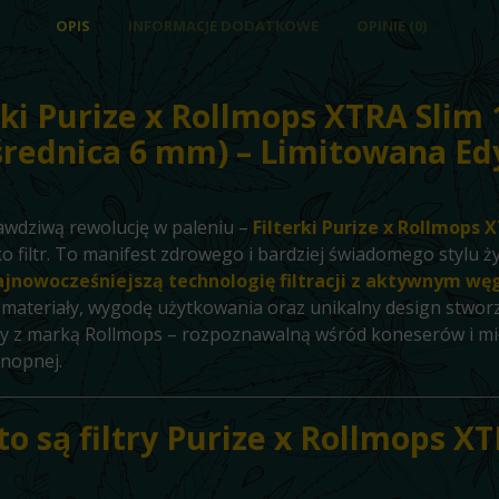
OPIS
INFORMACJE DODATKOWE
OPINIE (0)
rki Purize x Rollmops XTRA Slim 
(średnica 6 mm) – Limitowana Ed
awdziwą rewolucję w paleniu –
Filterki Purize x Rollmops 
ko filtr. To manifest zdrowego i bardziej świadomego stylu ży
ajnowocześniejszą technologię filtracji z aktywnym w
 materiały, wygodę użytkowania oraz unikalny design stwo
y z marką Rollmops – rozpoznawalną wśród koneserów i m
onopnej.
 to są filtry Purize x Rollmops X