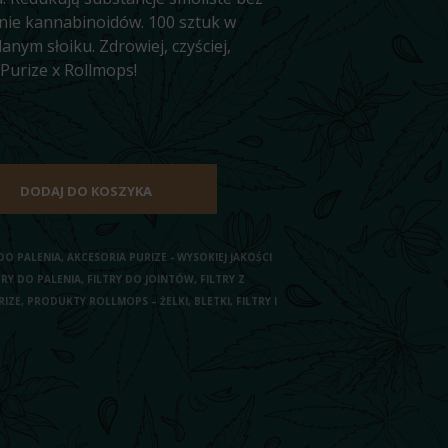
nie kannabinoidów. 100 sztuk w
anym słoiku. Zdrowiej, czyściej,
 Purize x Rollmops!
DODAJ DO KOSZYKA
DO PALENIA
,
AKCESORIA PURIZE - WYSOKIEJ JAKOŚCI
BORY DO PALENIA
,
FILTRY DO JOINTÓW
,
FILTRY Z
RIZE
,
PRODUKTY ROLLMOPS – ŻELKI, BLETKI, FILTRY I