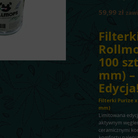
59,99
zł
zaw
Filterk
Rollmo
100 szt
mm) –
Edycja
Filterki Purize 
mm)
Limitowana edycj
aktywnym węglem
ceramicznymi koń
komfortu palenia