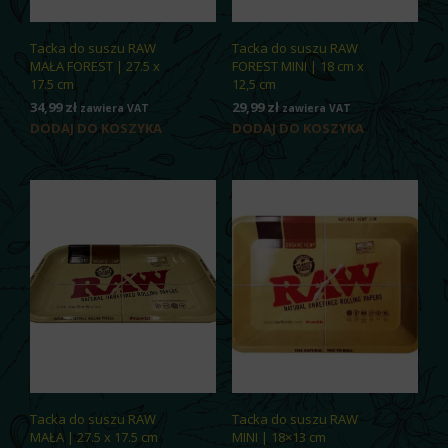
Tacka do suszu RAW
Tacka do suszu RAW
MAŁA FOREST | 27.5 x
FOREST MINI | 18 cm x
17.5 cm
12,5 cm
34,99
zł
29,99
zł
zawiera VAT
zawiera VAT
DODAJ DO KOSZYKA
DODAJ DO KOSZYKA
Tacka do suszu RAW
Tacka do suszu RAW
MAŁA | 27.5 x 17.5 cm
MINI | 18×13 cm