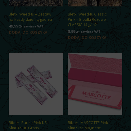
Bletki Weed4u – Zestaw
Bletki Weed4u Classic
na każdy dzień tygodnia
Pink – Bibułki Różowe
CLASSIC 14 g/m2
49,99
zł
zawiera VAT
8,99
zł
DODAJ DO KOSZYKA
zawiera VAT
DODAJ DO KOSZYKA
Bibułki Purize Pink KS
Bibułki MASCOTTE Pink
Slim 32+10 Gratis –
Slim Size Magnetic