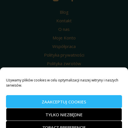
Blog
Kontakt
O nas
Moje Konto
Współpraca
Polityka prywatności
Polityka zwrotów
Wysyłka i dostawa
Używamy plików cookies w celu optymalizacji naszej witryny i naszych
Regulamin
serwisów.
Polityka prywatności
Nasze produkty
ZAAKCEPTUJ COOKIES
© 2025 Weed4u ® Wszelkie prawa zastrzeżone.
TYLKO NIEZBĘDNE
ZOBACZ PREFERENCJE