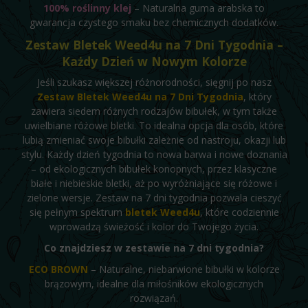
100% roślinny klej
– Naturalna guma arabska to
gwarancja czystego smaku bez chemicznych dodatków.
Zestaw Bletek Weed4u na 7 Dni Tygodnia –
Każdy Dzień w Nowym Kolorze
Jeśli szukasz większej różnorodności, sięgnij po nasz
Zestaw Bletek Weed4u na 7 Dni Tygodnia
, który
zawiera siedem różnych rodzajów bibułek, w tym także
uwielbiane różowe bletki. To idealna opcja dla osób, które
lubią zmieniać swoje bibułki zależnie od nastroju, okazji lub
stylu. Każdy dzień tygodnia to nowa barwa i nowe doznania
– od ekologicznych bibułek konopnych, przez klasyczne
białe i niebieskie bletki, aż po wyróżniające się różowe i
zielone wersje. Zestaw na 7 dni tygodnia pozwala cieszyć
się pełnym spektrum
bletek Weed4u
, które codziennie
wprowadzą świeżość i kolor do Twojego życia.
Co znajdziesz w zestawie na 7 dni tygodnia?
ECO BROWN
– Naturalne, niebarwione bibułki w kolorze
brązowym, idealne dla miłośników ekologicznych
rozwiązań.