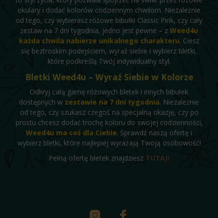
okulary i dodać kolorów codziennym chwilom. Niezależnie
od tego, czy wybierasz różowe bibułki Classic Pink, czy cały
zestaw na 7 dni tygodnia, jedno jest pewne – z
Weed4u
każda chwila nabierze unikalnego charakteru
. Ciesz
się beztroskim podejściem, wyraź siebie i wybierz bletki,
które podkreślą Twój indywidualny styl.
Bletki Weed4u – Wyraź Siebie w Kolorze
Odkryj całą gamę różowych bletek i innych bibułek
dostępnych w
zestawie na 7 dni tygodnia
. Niezależnie
od tego, czy szukasz czegoś na specjalną okazję, czy po
prostu chcesz dodać trochę koloru do swojej codzienności,
Weed4u ma coś dla Ciebie
. Sprawdź naszą ofertę i
wybierz bletki, które najlepiej wyrażają Twoją osobowość!
Pełną ofertę bletek znajdziesz
TUTAJ!