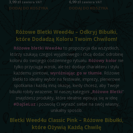
3,99
zł
6,99
zł
zawiera VAT
zawiera VAT
DODAJ DO KOSZYKA
DODAJ DO KOSZYKA
Różowe Bletki Weed4u – Odkryj Bibułki,
które Dodadzą Koloru Twoim Chwilom!
Różowe bletki Weed
4
u
to propozycja dla wszystkich,
którzy szukają czegoś wyjątkowego i chcą dodać odrobinę
koloru do swojego codziennego rytuału.
Różowy kolor
nie
tylko przyciąga wzrok, ale też dodaje charakteru i stylu
każdemu jointowi,
wyróżniając go w tłumie
. Różowe
bletki to idealny wybór na festiwale, imprezy, plenerowe
spotkania i każdą inną okazję, kiedy chcesz, aby Twoje
bibułki robiły wrażenie. W naszej kategorii „
Różowe Bletki
”
znajdziesz produkty, które idealnie wpisują się w ideę
#DajSeLuz
i pozwolą Ci wyrazić siebie na swój własny,
unikalny sposób.
Bletki Weed4u Classic Pink – Różowe Bibułki,
które Ożywią Każdą Chwilę