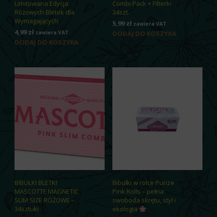
Limitowana Edycja
Combi Pack + Filterki
Różowych Bletek dla
34szt.
Wymagających
5,99
zł
zawiera VAT
4,99
zł
zawiera VAT
DODAJ DO KOSZYKA
DODAJ DO KOSZYKA
BIBUŁKI BLETKI
Bibułki w rolce Purize
MASCOTTE MAGNETIC
Pink Rolls – pełna
SLIM SIZE RÓŻOWE –
swoboda skrętu, styl i
34sztuki
ekologia