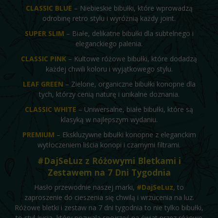
CLASSIC BLUE
– Niebieskie bibułki, które wprowadzą
odrobinę retro stylu i wyróżnią każdy joint.
SUPER SLIM
– Białe, delikatne bibułki dla subtelnego i
eleganckiego palenia.
CLASSIC PINK
– Kultowe różowe bibułki, które dodadzą
każdej chwili koloru i wyjątkowego stylu.
LEAF GREEN
– Zielone, organiczne bibułki konopne dla
tych, którzy cenią naturę i unikalne doznania.
CLASSIC WHITE
– Uniwersalne, białe bibułki, które są
klasyką w najlepszym wydaniu.
PREMIUM
– Ekskluzywne bibułki konopne z eleganckim
wytłoczeniem liścia konopi i czarnymi filtrami.
#DajSeLuz z Różowymi Bletkami i
Zestawem na 7 Dni Tygodnia
Hasło przewodnie naszej marki,
#DajSeLuz
, to
zaproszenie do cieszenia się chwilą i wrzucenia na luz.
Różowe bletki i zestaw na 7 dni tygodnia to nie tylko bibułki,
to styl życia, który pozwala spojrzeć na świat przez różowe