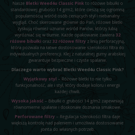
Nasze
Bletki Weed4u Classic Pink
to różowe bibułki o
standardowej grubości 14 g/m2, które cieszą się ogromną
popularnością wśród osób ceniących styl i niebanalny
wygląd. Choć skierowane głównie do Pań, różowe bletki
zyskują również uznanie wśród Panów, którzy lubią
wyróżniać się w tłumie. Każde opakowanie zawiera
32
różowe bibułki
oraz
32 różowe filtry
z linią perforacyjną,
która pozwala na łatwe dostosowanie szerokości filtra do
indywidualnych preferencji. Klej z naturalnej gumy arabskiej
gwarantuje bezpieczne i czyste spalanie.
Dlaczego warto wybrać Bletki Weed4u Classic Pink?
Wyjątkowy styl
– Różowe bletki to nie tylko
funkcjonalność, ale i styl, który dodaje koloru i energii
każdej chwili.
Wysoka jakość
– Bibułki o grubości 14 g/m2 zapewniają
równomierne spalanie i doskonałe doznania smakowe.
Perforowane filtry
– Regulacja szerokości filtra daje
większą kontrolę nad paleniem i umożliwia dostosowanie
jointa do własnych potrzeb.