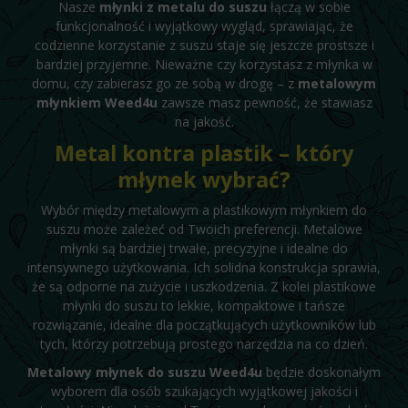
Nasze
młynki z metalu do suszu
łączą w sobie
funkcjonalność i wyjątkowy wygląd, sprawiając, że
codzienne korzystanie z suszu staje się jeszcze prostsze i
bardziej przyjemne. Nieważne czy korzystasz z młynka w
domu, czy zabierasz go ze sobą w drogę – z
metalowym
młynkiem Weed4u
zawsze masz pewność, że stawiasz
na jakość.
Metal kontra plastik – który
młynek wybrać?
Wybór między metalowym a plastikowym młynkiem do
suszu może zależeć od Twoich preferencji. Metalowe
młynki są bardziej trwałe, precyzyjne i idealne do
intensywnego użytkowania. Ich solidna konstrukcja sprawia,
że są odporne na zużycie i uszkodzenia. Z kolei plastikowe
młynki do suszu to lekkie, kompaktowe i tańsze
rozwiązanie, idealne dla początkujących użytkowników lub
tych, którzy potrzebują prostego narzędzia na co dzień.
Metalowy młynek do suszu Weed4u
będzie doskonałym
wyborem dla osób szukających wyjątkowej jakości i