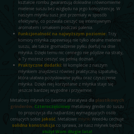
kształcie rombu gwarantują dokładne i równomierne
mielenie suszu bez względu na jego konsystencję. W
naszym młynku susz jest przemiały w sposób
efektywny, co pozwala cieszyć się intensywnym
aromatem i smakiem podczas palenia.
Funkcjonalność na najwyższym poziomie:
Trzy
komory młynka zapewniają nie tylko idealne mielenie
suszu, ale także gromadzenie pyłku (kiefu) na dnie
młynka. Dzięki temu nic cennego nie pójdzie na straty,
a Ty możesz cieszyć się pełnią doznań.
Praktyczne dodatki:
W komplecie z naszym
młynkiem znajdziesz również praktyczną szpatułkę,
która ułatwia pozyskiwanie pyłku oraz czyszczenie
młynka. Dzięki niej korzystanie z młynka staje się
jeszcze bardziej wygodne i przyjemne.
Metalowy młynek to świetna alteratywa dla
plastikowych
grinderów
.
Czteroczęściowy
metalowy grinder do suszu
to propozycja dla najbardziej wymagających osób
ceniących sobie
jakość
. Metalowe
młynki
Weed4u cechuje
solidna konstrukcja
co sprawa, że nasz młynek będzie
służył Wam długie lata!