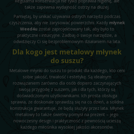
Regularna konserwacja nie tylko poprawia higienę, ale
także zapewnia wydajność ostrzy na dłużej.
Pamiętaj, by unikać używania ostrych narzędzi podczas
czyszczenia, aby nie zarysować powierzchni. Każdy
młynek
Weed4u
został zaprojektowany tak, aby było to
praktyczne i intuicyjne. Zadbaj o swoje narzędzie, a
odwdzięczy Ci się bezproblemowym działaniem na lata.
Dla kogo jest metalowy młynek
do suszu?
Metalowe młynki do suszu to produkt dla każdego, kto ceni
sobie jakość, trwałość i estetykę. Są idealnym
rozwiązaniem zarówno dla osób dopiero zaczynających
swoją przygodę z suszem, jak i dla tych, którzy są
doświadczonymi użytkownikami. Ich prosta obsługa
sprawia, że doskonale sprawdzą się na co dzień, a solidna
konstrukcja gwarantuje, że będą służyły przez lata. Młynek
metalowy to także świetny pomysł na prezent – jego
nowoczesny design i praktyczność z pewnością ucieszą
każdego miłośnika wysokiej jakości akcesoriów.