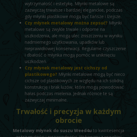
wytrzymałość i estetykę. Młynki metalowe są
zazwyczaj trwalsze i bardziej eleganckie, podczas
gdy młynki plastikowe mogą być tańsze i lżejsze.
Czy młynek metalowy można zepsuć?
Młynki
metalowe są zwykle trwałe i odporne na
uszkodzenia, ale mogą ulec zniszczeniu w wyniku
nadmiernego użytkowania, upadków lub
nieprawidłowej konserwacji. Regularne czyszczenie
i dbałość o młynka mogą pomóc w uniknięciu
uszkodzeń.
Czy młynek metalowy jest cichszy od
plastikowego?
Młynki metalowe mogą być nieco
cichsze od plastikowych ze względu na ich solidną
konstrukcję i brak luzów, które mogą powodować
hałas podczas mielenia. Jednak różnice te są
zazwyczaj minimalne.
Trwałość i precyzja w każdym
obrocie
Metalowy młynek do suszu Weed4u
to kwintesencja
wytrzymałości i niezawodności. Wykonany z wysokiej