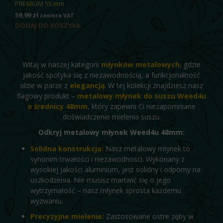
PREMIUM 55 mm
59,99
zł
zawiera VAT
DODAJ DO KOSZYKA
Witaj w naszej kategorii
młynków metalowych
, gdzie
jakość spotyka się z niezawodnością, a funkcjonalność
idzie w parze z
elegancją
. W tej kolekcji znajdziesz nasz
flagowy produkt –
metalowy młynek do suszu Weed4u
o średnicy 48mm
, który zapewni Ci niezapomniane
doświadczenie mielenia suszu.
Odkryj metalowy młynek Weed4u 48mm:
Solidna konstrukcja:
Nasz metalowy młynek to
synonim trwałości i niezawodności. Wykonany z
wysokiej jakości aluminium, jest solidny i odporny na
uszkodzenia. Nie musisz martwić się o jego
wytrzymałość – nasz młynek sprosta każdemu
wyzwaniu.
Precyzyjne mielenie:
Zastosowane ostre zęby w