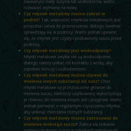
zauważysz ślady zużycia lub uszkodzenia, warto
rozważyć wymianę na nowy.
Czy młynek metalowy można zabrać w
podróż?
Tak, większość młynków metalowych jest
poręczna i łatwa do przenoszenia, dlatego świetnie
sprawdzają się w podróży. Warto jednak upewnić
się, że młynek jest czysty i pozbawiony suszu przed
podróżą.
Czy młynek metalowy jest wodoodporny?
Młynki metalowe zwykle nie są wodoodporne,
dlatego należy unikać ich kontaktu z wodą, aby
zapobiec korozji i uszkodzeniom.
Czy młynek metalowy można używać do
mielenia innych substancji niż susz?
Choć
młynki metalowe są przeznaczone głównie do
mielenia suszu, niektórzy użytkownicy wykorzystują
je również do mielenia innych ziół i przypraw. Warto
jednak pamiętać o regularnym czyszczeniu młynka,
aby uniknąć mieszania różnych substancji.
Czy młynek metalowy można zastosować do
mielenia mokrego suszu
?
Zaleca się unikanie
mielenia mokrego suszu w młynkach metalowych,