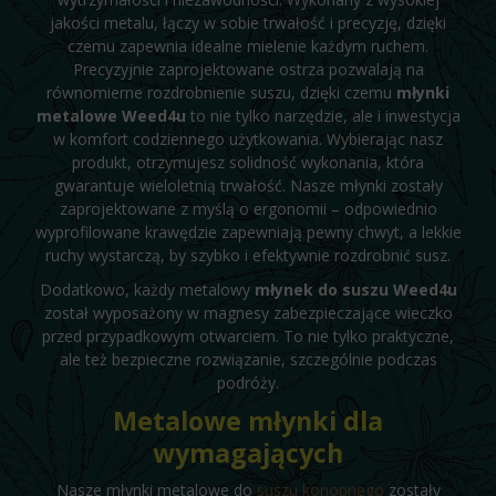
jakości metalu, łączy w sobie trwałość i precyzję, dzięki
czemu zapewnia idealne mielenie każdym ruchem.
Precyzyjnie zaprojektowane ostrza pozwalają na
równomierne rozdrobnienie suszu, dzięki czemu
młynki
metalowe Weed4u
to nie tylko narzędzie, ale i inwestycja
w komfort codziennego użytkowania. Wybierając nasz
produkt, otrzymujesz solidność wykonania, która
gwarantuje wieloletnią trwałość. Nasze młynki zostały
zaprojektowane z myślą o ergonomii – odpowiednio
wyprofilowane krawędzie zapewniają pewny chwyt, a lekkie
ruchy wystarczą, by szybko i efektywnie rozdrobnić susz.
Dodatkowo, każdy metalowy
młynek do suszu Weed4u
został wyposażony w magnesy zabezpieczające wieczko
przed przypadkowym otwarciem. To nie tylko praktyczne,
ale też bezpieczne rozwiązanie, szczególnie podczas
podróży.
Metalowe młynki dla
wymagających
Nasze młynki metalowe do
suszu konopnego
zostały