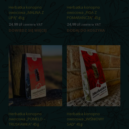
Herbatka konopno
Herbatka konopno
owocowa „MALINA Z
owocowa „FIGA Z
LIPĄ” 45g
POMARAŃCZĄ” 45g
24,99
zł
24,99
zł
zawiera VAT
zawiera VAT
DOWIEDZ SIĘ WIĘCEJ
DODAJ DO KOSZYKA
Herbatka konopno
Herbatka konopno
owocowa „POMELO –
owocowa „WIŚNIOWY
TRUSKAWKA” 45g
SAD” 45g