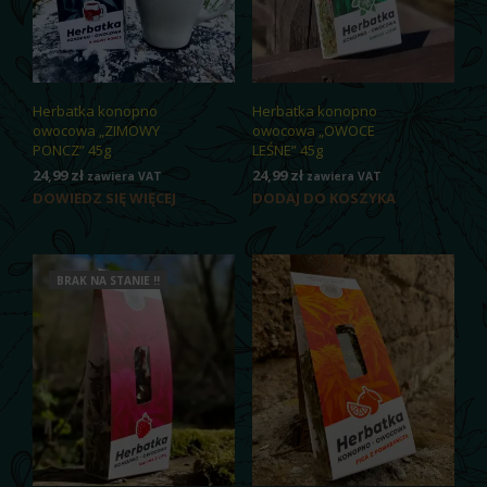
Herbatka konopno
Herbatka konopno
owocowa „ZIMOWY
owocowa „OWOCE
PONCZ” 45g
LEŚNE” 45g
24,99
zł
24,99
zł
zawiera VAT
zawiera VAT
DOWIEDZ SIĘ WIĘCEJ
DODAJ DO KOSZYKA
BRAK NA STANIE !!